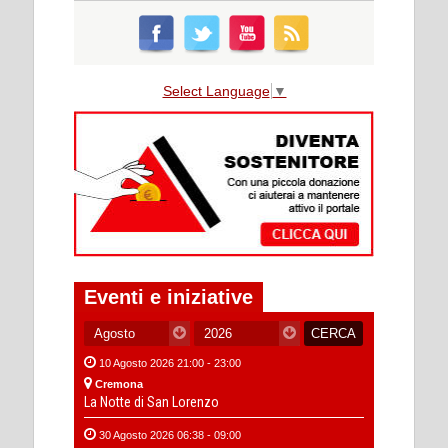
Select Language
▼
Eventi e iniziative
10 Agosto 2026 21:00 - 23:00
Cremona
La Notte di San Lorenzo
30 Agosto 2026 06:38 - 09:00