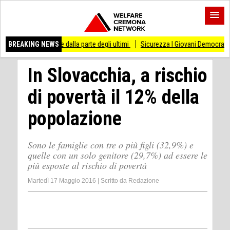
o di stare dalla parte degli ultimi
BREAKING NEWS
Sicurezza I Giovani Democratici ribattono ai 
In Slovacchia, a rischio
di povertà il 12% della
popolazione
Sono le famiglie con tre o più figli (32,9%) e
quelle con un solo genitore (29,7%) ad essere le
più esposte al rischio di povertà
Martedì 17 Maggio 2016
|
Scritto da
Redazione