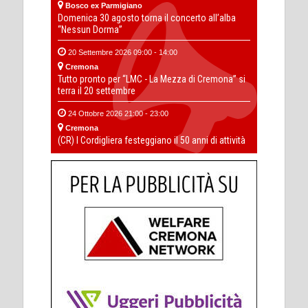
Bosco ex Parmigiano
Domenica 30 agosto torna il concerto all’alba
“Nessun Dorma”
20 Settembre 2026 09:00 - 14:00
Cremona
Tutto pronto per “LMC - La Mezza di Cremona” si
terra il 20 settembre
24 Ottobre 2026 21:00 - 23:00
Cremona
(CR) I Cordigliera festeggiano il 50 anni di attività