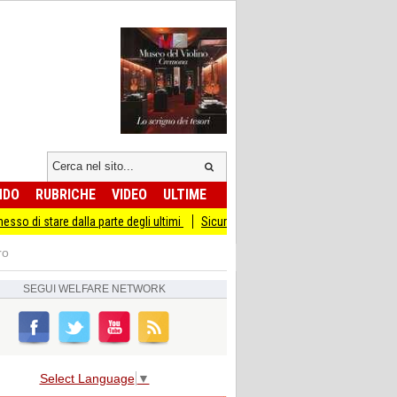
NDO
RUBRICHE
VIDEO
ULTIME
alla parte degli ultimi
Sicurezza I Giovani Democratici ribattono ai Giovani di Fr
ro
SEGUI
WELFARE NETWORK
Select Language
▼