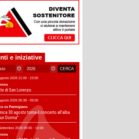
nti e iniziative
Agosto 2026 21:00 - 23:00
mona
tte di San Lorenzo
Agosto 2026 06:38 - 09:00
co ex Parmigiano
ica 30 agosto torna il concerto all’alba
un Dorma”
Settembre 2026 09:00 - 14:00
mona