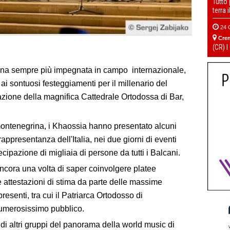
Tutto
terra 
24 
Cre
(CR) I
tina sempre più impegnata in campo internazionale,
ai sontuosi festeggiamenti per il millenario del
azione della magnifica Cattedrale Ortodossa di Bar,
 montenegrina, i Khaossia hanno presentato alcuni
rappresentanza dell'Italia, nei due giorni di eventi
cipazione di migliaia di persone da tutti i Balcani.
ancora una volta di saper coinvolgere platee
 attestazioni di stima da parte delle massime
esenti, tra cui il Patriarca Ortodosso di
 numerosissimo pubblico.
si di altri gruppi del panorama della world music di