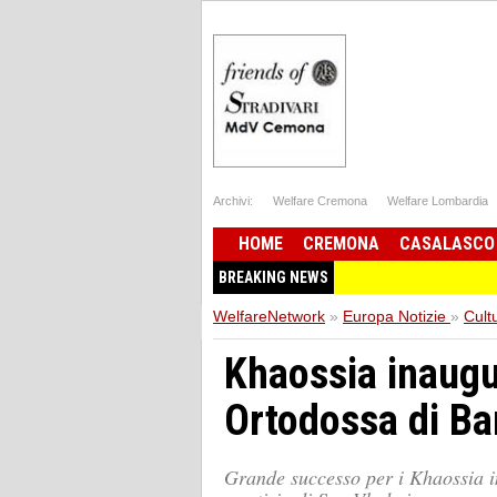
Archivi:
Welfare Cremona
Welfare Lombardia
HOME
CREMONA
CASALASCO
BREAKING NEWS
WelfareNetwork
»
Europa Notizie
»
Cult
Khaossia inaugu
Ortodossa di Ba
Grande successo per i Khaossia i