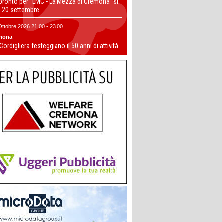
 pronto per “LMC - La Mezza di Cremona” si
il 20 settembre
Ottobre 2026 21:00 - 23:00
mona
 Cordigliera festeggiano il 50 anni di attività