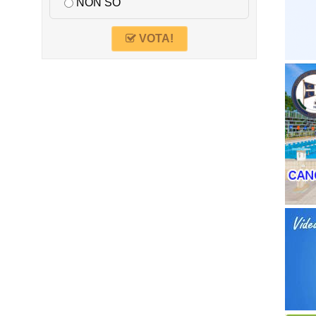
NON SO
VOTA!