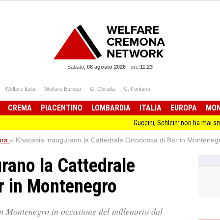
Sabato,
08 agosto 2026
-
ore
11.23
Welfare Italia
Welfare Europa
G. Corada
C. Fontana
CREMA
PIACENTINO
LOMBARDIA
ITALIA
EUROPA
MO
Guccini, Schlein: non ha mai smesso di stare d
ura
»
Khaossia inaugurano la Cattedrale Ortodossa di Bar in Monteneg
rano la Cattedrale
r in Montenegro
n Montenegro in occasione del millenario dal