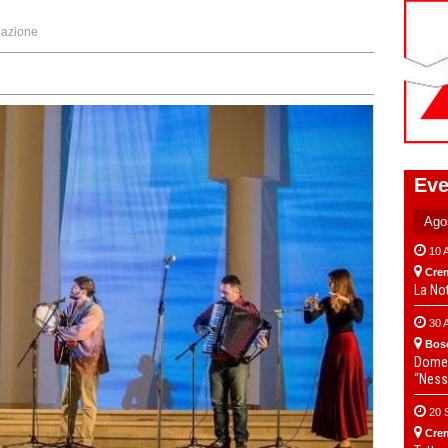
azione
Eve
10 
Cre
La No
30 
Bos
Domen
“Ness
20 
Cre