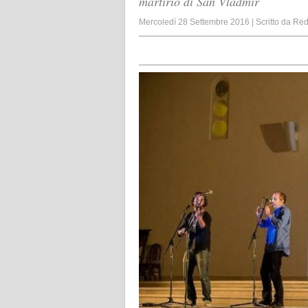
martirio di San Vladmir
Mercoledì 28 Settembre 2016
|
Scritto da
Red