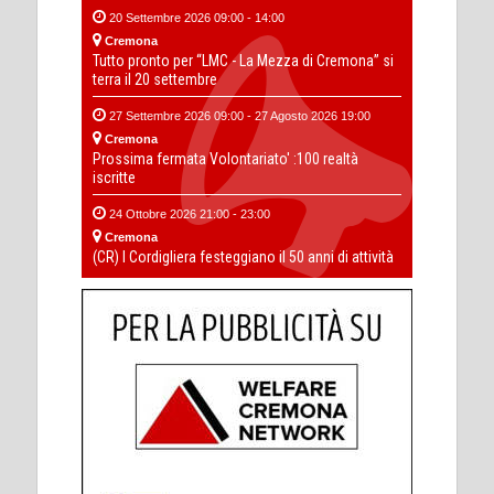
20 Settembre 2026 09:00 - 14:00
Cremona
Tutto pronto per “LMC - La Mezza di Cremona” si
terra il 20 settembre
27 Settembre 2026 09:00 - 27 Agosto 2026 19:00
Cremona
Prossima fermata Volontariato' :100 realtà
iscritte
24 Ottobre 2026 21:00 - 23:00
Cremona
(CR) I Cordigliera festeggiano il 50 anni di attività