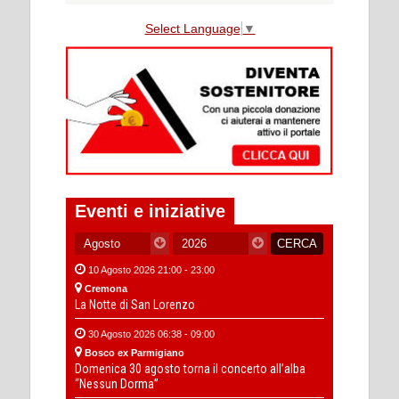
Select Language
▼
Eventi e iniziative
10 Agosto 2026 21:00 - 23:00
Cremona
La Notte di San Lorenzo
30 Agosto 2026 06:38 - 09:00
Bosco ex Parmigiano
Domenica 30 agosto torna il concerto all’alba
“Nessun Dorma”