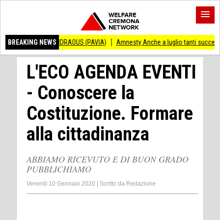
O ANDRAOUS (PAVIA)
BREAKING NEWS
Amnesty Anche a luglio tanti successi ed ingiustizie
L'ECO AGENDA EVENTI
- Conoscere la
Costituzione. Formare
alla cittadinanza
ABBIAMO RICEVUTO E DI BUON GRADO
PUBBLICHIAMO
Venerdì 10 Gennaio 2020
|
Scritto da
Redazione