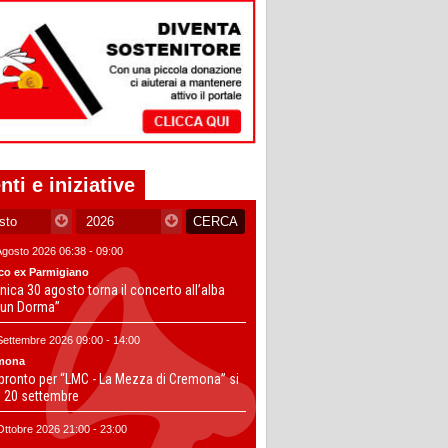
nti e iniziative
Agosto 2026 06:38 - 09:00
co ex Parmigiano
ica 30 agosto torna il concerto all’alba
un Dorma”
Settembre 2026 09:00 - 14:00
mona
 pronto per “LMC - La Mezza di Cremona” si
il 20 settembre
Ottobre 2026 21:00 - 23:00