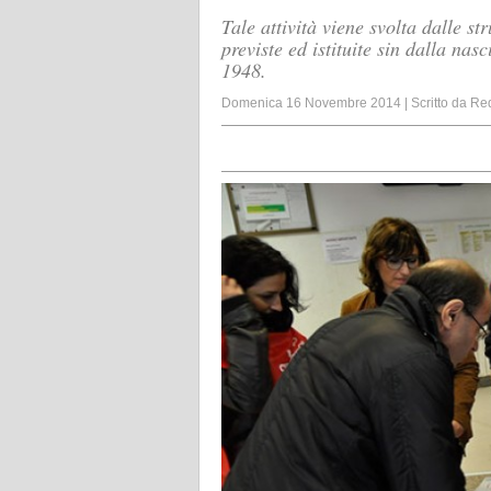
Tale attività viene svolta dalle st
previste ed istituite sin dalla na
1948.
Domenica 16 Novembre 2014
|
Scritto da
Re