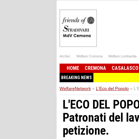
Archivi:
Welfare Cremona
Welfare Lombardia
HOME
CREMONA
CASALASCO
BREAKING NEWS
WelfareNetwork
»
L'Eco del Popolo
»
L'
L'ECO DEL POPO
Patronati del lav
petizione.