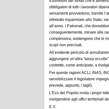
430milioni del fondo che è alimenta
obbligatori di tutti i lavoratori dipe
versamenti provvedono, tramite l’att
oltretutto risparmiare allo Stato, v
all’anno. I Patronati, che dovrebber
conseguentemente, minare alle radic
complessiva, sostengono che le riso
scopi non precisati.
All’evidente pericolo di annullament
aggiungere un'altra “tassa occulta”
costrette, come anticipato, a rivolg
Per queste ragioni ACLI, INAS, INC
sensibilizzare il legislatore impeg
prevede, appunto, i tagli).
L’Eco del Popolo invita i propri let
rivolgendosi agli uffici territoriali d
E.V.