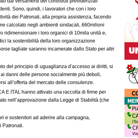
to dai versamenti dei contributi previdenziali
ndenti. Sono, quindi, i lavoratori che con i loro
ività dei Patronati, alla propria assistenza, facendo
iene calcolato negli ambienti sindacali, 660milioni
o ridimensionare i loro organici di 10mila unità e,
i la sostenibilità della loro organizzazione
rse tagliate saranno incamerate dallo Stato per altri
o del principio di uguaglianza d'accesso ai diritti, si
 ai danni delle persone socialmente più deboli,
ersi all’offerta del mercato delle consulenze.
A E ITAL hanno attivato una raccolta di firme per
nato nell’approvazione dalla Legge di Stabilità (che
tori e sostenitori ad aderire alla campagna,
ei Patronati.