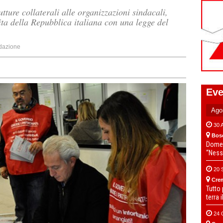
rutture collaterali alle organizzazioni sindacali,
scita della Repubblica italiana con una legge del
dazione
Eve
30 
Bos
Domen
“Ness
20 
Cre
Tutto
terra 
24 