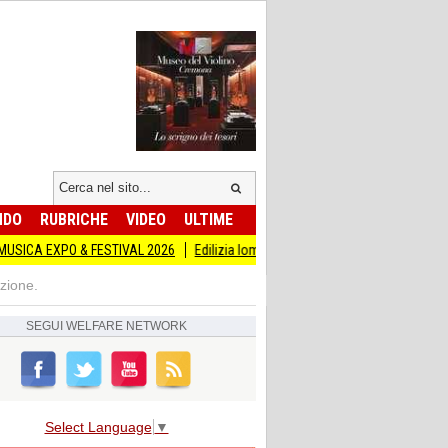
NDO
RUBRICHE
VIDEO
ULTIME
O & FESTIVAL 2026
Edilizia lombarda, CNA: Con l’incertezza geopolitica, ol
zione.
SEGUI
WELFARE NETWORK
Select Language
▼