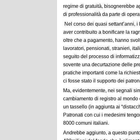
regime di gratuità, bisognerebbe a
di professionalità da parte di operat
Nel corso dei quasi settant’anni, i P
aver contribuito a bonificare la rag
oltre che a pagamento, hanno svolto u
lavoratori, pensionati, stranieri, ita
seguito del processo di informatiz
sovente una decurtazione delle prest
pratiche importanti come la richies
ci fosse stato il supporto dei patron
Ma, evidentemente, nei segnali sim
cambiamento di registro al mondo d
un tassello (in aggiunta ai “distac
Patronati con cui i medesimi tengono
8000 comuni italiani.
Andrebbe aggiunto, a questo punto, c