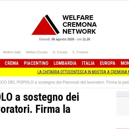
Giovedì,
06 agosto 2026
-
ore
11.26
Welfare Italia
Welfare Europa
G. Corada
C. Fontana
CREMA
PIACENTINO
LOMBARDIA
ITALIA
EUROPA
MO
LA CHITARRA OTTOCENTESCA IN MOSTRA A CREMONA MUSICA EXP
ECO DEL POPOLO a sostegno dei Patronati del lavoratori. Firma la peti
LO a sostegno dei
oratori. Firma la