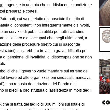
ggiungere, e in una più che soddisfacente condizione
ori preparati e cortesi.
atronati, cui va oltretutto riconosciuto il merito di
natela di consulenti, non infrequentemente disinvolti,
n servizio di pubblica utilità per tutti i cittadini;
liani all'estero e disoccupati che, negli ultimi anni, a
zazione delle procedure (dietro cui si nasconde
azioni), si sarebbero trovati in grave difficoltà per
ta di pensione, di invalidità, di disoccupazione se non
ati.
bolici che il governo vuole mandare sul terreno del
el lavoro ed alle organizzazioni sindacali, mancava
chi”): una robusta decurtazione del Fondo dei
 in piedi la loro struttura di assistenza in molti degli
he si tratta del taglio di 300 milioni sul totale di