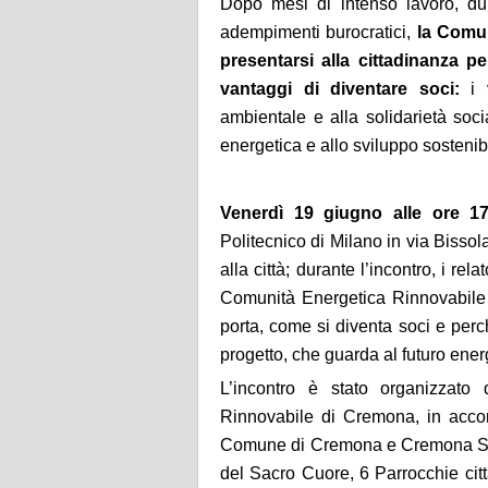
Dopo mesi di intenso lavoro, dur
adempimenti burocratici,
la Comun
presentarsi alla cittadinanza p
vantaggi di diventare soci:
i
ambientale e alla solidarietà soc
energetica e allo sviluppo sostenib
Venerdì 19 giugno alle ore 17
Politecnico di Milano in via Bisso
alla città; durante l’incontro, i r
Comunità Energetica Rinnovabile 
porta, come si diventa soci e perc
progetto, che guarda al futuro energ
L’incontro è stato organizzat
Rinnovabile di Cremona, in accord
Comune di Cremona e Cremona Solida
del Sacro Cuore, 6 Parrocchie citt