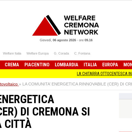
Giovedì,
06 agosto 2026
-
ore
09.16
Welfare Italia
Welfare Europa
G. Corada
C. Fontana
CREMA
PIACENTINO
LOMBARDIA
ITALIA
EUROPA
MO
LA CHITARRA OTTOCENTESCA IN MOSTRA A CR
tovoltaico
»
LA COMUNITA’ ENERGETICA RINNOVABILE (CER) DI CR
ENERGETICA
CER) DI CREMONA SI
 CITTÀ