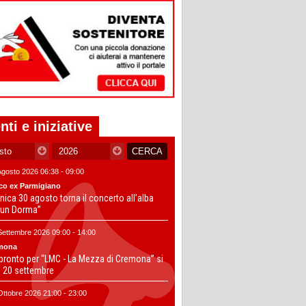
nti e iniziative
Agosto 2026 06:38 - 09:00
co ex Parmigiano
ica 30 agosto torna il concerto all’alba
un Dorma”
Settembre 2026 09:00 - 14:00
mona
 pronto per “LMC - La Mezza di Cremona” si
il 20 settembre
Ottobre 2026 21:00 - 23:00