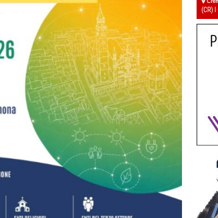
Cre
(CR) I