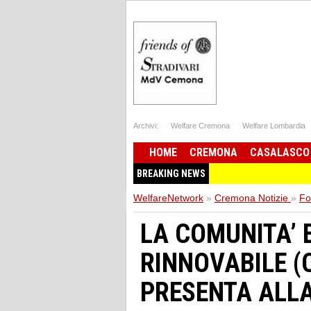
Archivi:
Welfare Cremona
Welfare Lombardia
HOME
CREMONA
CASALASCO
BREAKING NEWS
WelfareNetwork
»
Cremona Notizie
»
Fo
LA COMUNITA’ 
RINNOVABILE (
PRESENTA ALLA