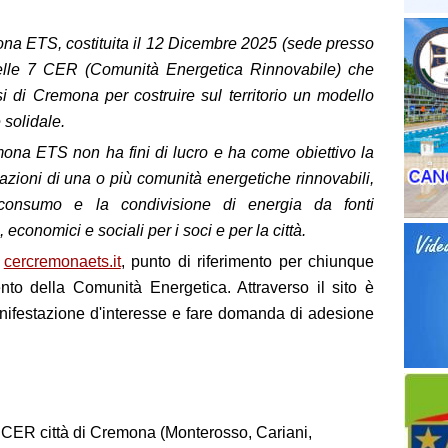
na ETS, costituita il 12 Dicembre 2025 (sede presso
lle 7 CER (Comunità Energetica Rinnovabile) che
 di Cremona per costruire sul territorio un modello
 solidale.
na ETS non ha fini di lucro e ha come obiettivo la
razioni di una o più comunità energetiche rinnovabili,
oconsumo e la condivisione di energia da fonti
 economici e sociali per i soci e per la città.
e
cercremonaets.it
, punto di riferimento per chiunque
nto della Comunità Energetica. Attraverso il sito è
anifestazione d'interesse e fare domanda di adesione
e CER città di Cremona (Monterosso, Cariani,