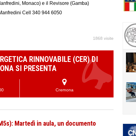
anfredini, Monaco) e il Revisore (Gamba)
Manfredini Cell 340 944 6050
1868 visite
RGETICA RINNOVABILE (CER) DI
ONA SI PRESENTA
00
Cremona
(M5s): Martedì in aula, un documento