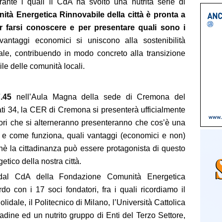
ante i quali il CdA ha svolto una nutrita serie di
ità Energetica Rinnovabile della città è pronta a
er farsi conoscere e per presentare quali sono i
 vantaggi economici si
uniscono alla sostenibilità
iale, contribuendo in modo concreto alla transizione
ile delle comunità locali.
.45
nell’Aula Magna della sede di Cremona del
lati 34, la CER di Cremona si presenterà ufficialmente
elatori che si alterneranno presenteranno che cos’è una
e come funziona, quali vantaggi (economici e non)
hè la cittadinanza può essere protagonista di questo
etico della nostra città.
o dal CdA della Fondazione Comunità Energetica
o con i 17 soci fondatori, fra i quali ricordiamo il
le, il Politecnico di Milano, l’Università Cattolica
adine ed un nutrito gruppo di Enti del Terzo Settore,