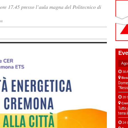
ore 17.45 presso l’aula magna del Politecnico di
ne
Eve
30 
Bos
Domen
“Ness
20 
Cre
Tutto
terra 
24 