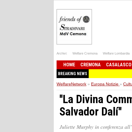
Archivi:
Welfare Cremona
Welfare Lombardia
HOME
CREMONA
CASALASCO
BREAKING NEWS
WelfareNetwork
»
Europa Notizie
»
Cult
''La Divina Comm
Salvador Dalí''
Juliette Murphy in conferenza all