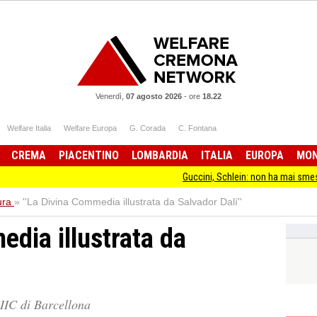
Venerdì,
07 agosto 2026
-
ore
18.22
Welfare Italia
Welfare Europa
G. Corada
C. Fontana
CREMA
PIACENTINO
LOMBARDIA
ITALIA
EUROPA
MO
Guccini, Schlein: non ha mai smesso di stare d
ura
»
''La Divina Commedia illustrata da Salvador Dalí''
edia illustrata da
’IIC di Barcellona