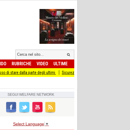
NDO
RUBRICHE
VIDEO
ULTIME
alla parte degli ultimi
Sicurezza I Giovani Democratici ribattono ai Giovani di Fr
SEGUI
WELFARE NETWORK
Select Language
▼