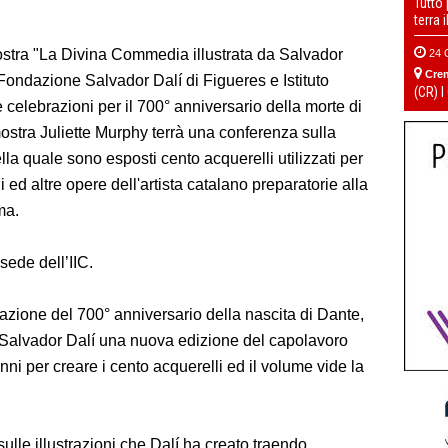
Tutto
terra 
ostra "La Divina Commedia illustrata da Salvador
24 
Cre
Fondazione Salvador Dalí di Figueres e Istituto
(CR) I
le celebrazioni per il 700° anniversario della morte di
 mostra Juliette Murphy terrà una conferenza sulla
la quale sono esposti cento acquerelli utilizzati per
ed altre opere dell'artista catalano preparatorie alla
ma.
sede dell’IIC.
zione del 700° anniversario della nascita di Dante,
 Salvador Dalí una nuova edizione del capolavoro
i per creare i cento acquerelli ed il volume vide la
ulle illustrazioni che Dalí ha creato traendo