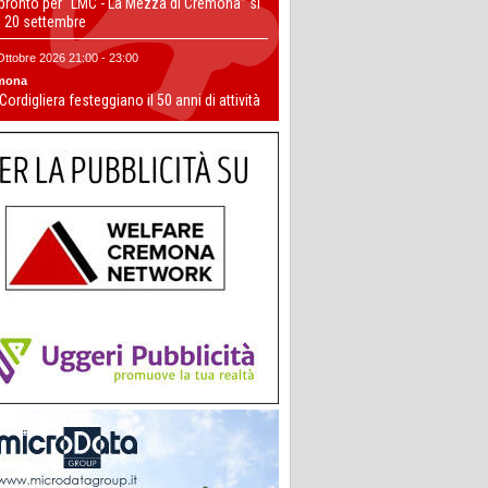
 pronto per “LMC - La Mezza di Cremona” si
il 20 settembre
Ottobre 2026 21:00 - 23:00
mona
 Cordigliera festeggiano il 50 anni di attività