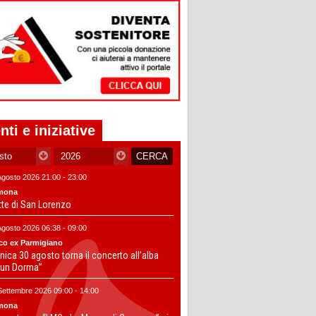
nti e iniziative
Agosto 2026 21:00 - 23:00
mona
tte di San Lorenzo
Agosto 2026 06:38 - 09:00
co ex Parmigiano
ica 30 agosto torna il concerto all’alba
un Dorma”
Settembre 2026 09:00 - 14:00
mona