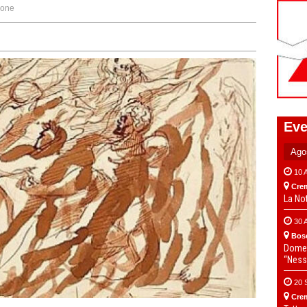
ione
Eve
10 
Cre
La No
30 
Bos
Domen
“Ness
20 
Cre