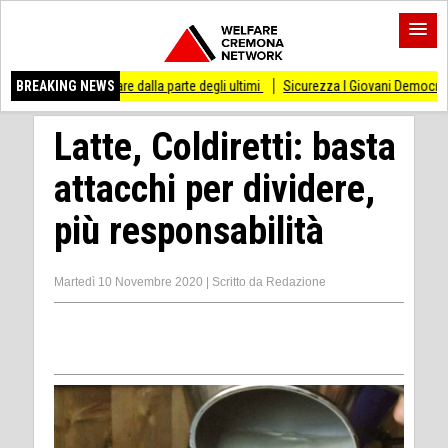
sso di stare dalla parte degli ultimi
BREAKING NEWS
Sicurezza I Giovani Democratici ribattono a
Latte, Coldiretti: basta
attacchi per dividere,
più responsabilità
Martedì 10 Novembre 2020
|
Scritto da
Redazione