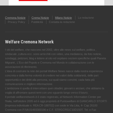
Cremona Notizie
Crema Notizie
Milano Notizie
La redazione
Privacy Policy
Pubblicità
Contatta la redazione
Welfare Cremona Network
I siti del welfare, che nascono nel 2002, oltre alle news sul welfare, politica ,
sindacale ,cultura ecc. sono arricchiti con video, una mediateca, da foto notizie,
sondaggi, petizioni, blog e lettere al sito ed ospitano sezioni specifiche quali Pianeta
Migranti , L'Eco del Popolo e Cremona nel Mondo in collaborazione con le
associazioni di riferimento.
L'idea di costruire la rete dei portali Welfare News nasce dalla nostra esperienza
concreta e dalla ferma volontà di credere nei valori della solidarietà, delle pari
opportunità e dei diritti alla persona, sui quali siamo convinti, vada fatta più
comunicazione e migliore informazione.
L'ambizione è quella di intercettare quei cittadini, giovani o anziani, che abbiamo la
voglia di affrontare questi temi con uno sguardo lungo verso il futuro.
Il portale welfarenetwork.it è stato registrato, al Network Information Center per
l'Italia, nell’ottobre 2005 ed è oggi proprietà di Puntowelfare di GIANCARLO STORTI
[Impresa individuale n. REA CR-188702] con sede in Via Litta, 4- Cap 26100
Cremona con P.IVA 01493300196 e C.F. STRGCR51C10D150T. Tel. e Fax