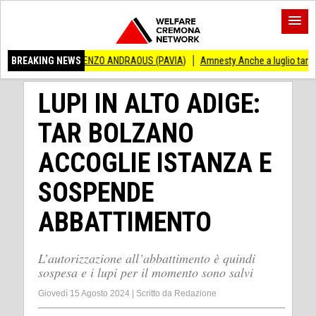
O VINCENZO ANDRAOUS (PAVIA)
BREAKING NEWS
Amnesty Anche a luglio tanti successi ed i
LUPI IN ALTO ADIGE:
TAR BOLZANO
ACCOGLIE ISTANZA E
SOSPENDE
ABBATTIMENTO
L’autorizzazione all’abbattimento è quindi
sospesa e i lupi per il momento sono salvi
Giovedì 15 Agosto 2024
|
Scritto da
Redazione