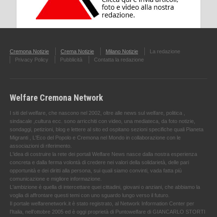
Cremona Notizie
Crema Notizie
Milano Notizie
La redazione
Privacy Policy
Pubblicità
Contatta la redazione
Welfare Cremona Network
I siti del welfare, che nascono nel 2002, oltre alle news sul welfare, politica ,
sindacale ,cultura ecc. sono arricchiti con video, una mediateca, da foto notizie,
sondaggi, petizioni, blog e lettere al sito ed ospitano sezioni specifiche quali Pianeta
Migranti , L'Eco del Popolo e Cremona nel Mondo in collaborazione con le
associazioni di riferimento.
L'idea di costruire la rete dei portali Welfare News nasce dalla nostra esperienza
concreta e dalla ferma volontà di credere nei valori della solidarietà, delle pari
opportunità e dei diritti alla persona, sui quali siamo convinti, vada fatta più
comunicazione e migliore informazione.
L'ambizione è quella di intercettare quei cittadini, giovani o anziani, che abbiamo la
voglia di affrontare questi temi con uno sguardo lungo verso il futuro.
Il portale welfarenetwork.it è stato registrato, al Network Information Center per
l'Italia, nell’ottobre 2005 ed è oggi proprietà di Puntowelfare di GIANCARLO STORTI