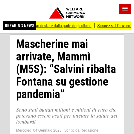
 smesso di stare dalla parte degli ultimi
BREAKING NEWS
Sicurezza I Giovani Democratici ribatto
Mascherine mai
arrivate, Mammì
(M5S): “Salvini ribalta
Fontana su gestione
pandemia”
Sono stati buttati milioni e milioni di euro che
potevano essere usati per tutelare la salute dei
lombardi
Mercoledì 04 Gennaio 2023
|
Scritto da
Redazione