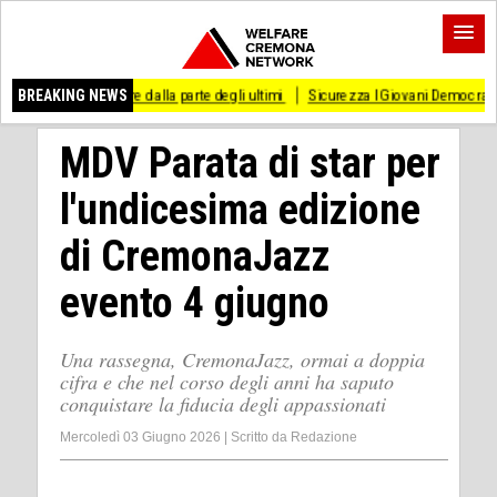
are dalla parte degli ultimi
BREAKING NEWS
Sicurezza I Giovani Democratici ribattono ai Giovan
MDV Parata di star per
l'undicesima edizione
di CremonaJazz
evento 4 giugno
Una rassegna, CremonaJazz, ormai a doppia
cifra e che nel corso degli anni ha saputo
conquistare la fiducia degli appassionati
Mercoledì 03 Giugno 2026
|
Scritto da
Redazione