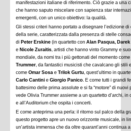
manifestazioni italiane di riferimento. Ciò grazie a una c
che hanno saputo miscelare con sapienza star internazi
emergenti, con un unico obiettivo: la qualità.
Gli stessi criteri hanno portato a disegnare l’edizione d
della serie, caratterizzata dalla presenza di stelle consa
di
Peter Erskine
(in quartetto con
Alan Pasqua, Darek
e
Nicole Zuraitis
, artisti che hanno vinto Grammy e suo
mondiale, da nomi tra i più gettonati del momento com
Trummer
, da fantastici musicisti che cavalcano gli stili
come
Omar Sosa
e
Trilok Gurtu
, quest’ultimo in quart
Carlo Cantini
e
Giorgio Panico
. E come tutti i grandi f
battesimo delle prima assolute e si fa “motore” di nuovi
vede Olivia Trummer assieme a un quartetto d’archi, in
e all’Auditorium che ospita i concerti.
E come anteprima una perla: il ritorno sul palco della 
questo progetto apre un nuovo orizzonte musicale, in lin
un’artista immensa che da oltre quarant’anni continua a 