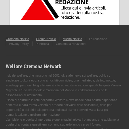
Cremona Notizie
Crema Notizie
Milano Notizie
La redazione
Privacy Policy
Pubblicità
Contatta la redazione
Welfare Cremona Network
I siti del welfare, che nascono nel 2002, oltre alle news sul welfare, politica ,
sindacale ,cultura ecc. sono arricchiti con video, una mediateca, da foto notizie,
sondaggi, petizioni, blog e lettere al sito ed ospitano sezioni specifiche quali Pianeta
Migranti , L'Eco del Popolo e Cremona nel Mondo in collaborazione con le
associazioni di riferimento.
L'idea di costruire la rete dei portali Welfare News nasce dalla nostra esperienza
concreta e dalla ferma volontà di credere nei valori della solidarietà, delle pari
opportunità e dei diritti alla persona, sui quali siamo convinti, vada fatta più
comunicazione e migliore informazione.
L'ambizione è quella di intercettare quei cittadini, giovani o anziani, che abbiamo la
voglia di affrontare questi temi con uno sguardo lungo verso il futuro.