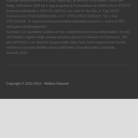
Il portale welfarenetwork.it è stato registrato, al Network Information Center per
l'Italia, nell’ottobre 2005 ed è oggi proprietà di Puntowelfare di GIANCARLO STORTI
[Impresa individuale n. REA CR-188702] con sede in Via Litta, 4- Cap 26100
Cremona con P.IVA 01493300196 e C.F. STRGCR51C10D150T. Tel. e Fax
0372.453429 . E-mail di servizio puntowelfare@welfarenetwork.it ; indirizzo PEC
storti.giancarlo@legalmail.it
Il portale è un quotidiano gratuito on line, supplemento di www.welfareitalia.it ,Iscritto
nel Pubblico registro della stampa periodica presso il Tribunale di Cremona n. 393
dal 24/09/203 e con direttore responsabile Gian Carlo Storti regolarmente iscritto
nell’elenco speciale dell’Albo tenuto dall’Ordine Giornalisti della Lombardia.
Gennaio 2016
Copyright © 2010-2014 - Welfare Network