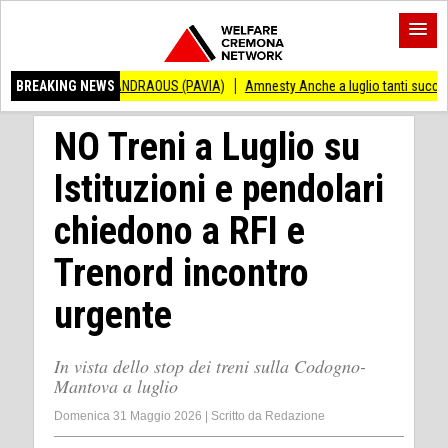
NZO ANDRAOUS (PAVIA)
BREAKING NEWS
Amnesty Anche a luglio tanti successi ed ingiustizi
NO Treni a Luglio su
Istituzioni e pendolari
chiedono a RFI e
Trenord incontro
urgente
In vista dello stop dei treni sulla Codogno-
Mantova a luglio
Domenica 31 Maggio 2026
|
Scritto da
Redazione