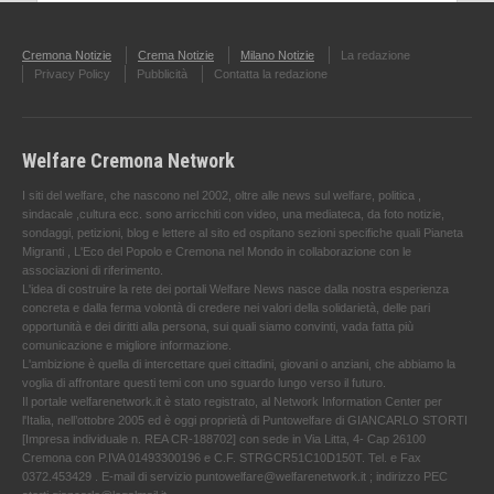
Cremona Notizie
Crema Notizie
Milano Notizie
La redazione
Privacy Policy
Pubblicità
Contatta la redazione
Welfare Cremona Network
I siti del welfare, che nascono nel 2002, oltre alle news sul welfare, politica ,
sindacale ,cultura ecc. sono arricchiti con video, una mediateca, da foto notizie,
sondaggi, petizioni, blog e lettere al sito ed ospitano sezioni specifiche quali Pianeta
Migranti , L'Eco del Popolo e Cremona nel Mondo in collaborazione con le
associazioni di riferimento.
L'idea di costruire la rete dei portali Welfare News nasce dalla nostra esperienza
concreta e dalla ferma volontà di credere nei valori della solidarietà, delle pari
opportunità e dei diritti alla persona, sui quali siamo convinti, vada fatta più
comunicazione e migliore informazione.
L'ambizione è quella di intercettare quei cittadini, giovani o anziani, che abbiamo la
voglia di affrontare questi temi con uno sguardo lungo verso il futuro.
Il portale welfarenetwork.it è stato registrato, al Network Information Center per
l'Italia, nell’ottobre 2005 ed è oggi proprietà di Puntowelfare di GIANCARLO STORTI
[Impresa individuale n. REA CR-188702] con sede in Via Litta, 4- Cap 26100
Cremona con P.IVA 01493300196 e C.F. STRGCR51C10D150T. Tel. e Fax
0372.453429 . E-mail di servizio puntowelfare@welfarenetwork.it ; indirizzo PEC