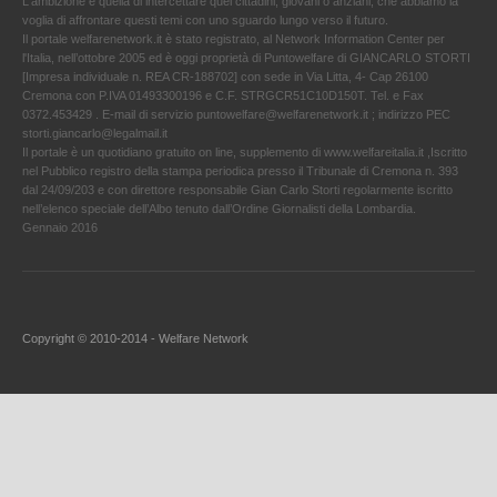
L'ambizione è quella di intercettare quei cittadini, giovani o anziani, che abbiamo la
voglia di affrontare questi temi con uno sguardo lungo verso il futuro.
Il portale welfarenetwork.it è stato registrato, al Network Information Center per
l'Italia, nell’ottobre 2005 ed è oggi proprietà di Puntowelfare di GIANCARLO STORTI
[Impresa individuale n. REA CR-188702] con sede in Via Litta, 4- Cap 26100
Cremona con P.IVA 01493300196 e C.F. STRGCR51C10D150T. Tel. e Fax
0372.453429 . E-mail di servizio puntowelfare@welfarenetwork.it ; indirizzo PEC
storti.giancarlo@legalmail.it
Il portale è un quotidiano gratuito on line, supplemento di www.welfareitalia.it ,Iscritto
nel Pubblico registro della stampa periodica presso il Tribunale di Cremona n. 393
dal 24/09/203 e con direttore responsabile Gian Carlo Storti regolarmente iscritto
nell’elenco speciale dell’Albo tenuto dall’Ordine Giornalisti della Lombardia.
Gennaio 2016
Copyright © 2010-2014 - Welfare Network