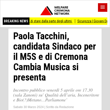
messo di stare dalla parte degli ultimi
BREAKING NEWS
Sicurezza I Giovani Democratici ribattono
Paola Tacchini,
candidata Sindaco per
il M5S e di Cremona
Cambia Musica si
presenta
Incontro pubblico venerdì 5 aprile ore 17.30
(sala Zanoni) su’ Qualità dell’aria, Inceneritore
e Bio(?)Metano…Parliamone’
Sabato 30 Marzo 2024
|
Scritto da
Redazione