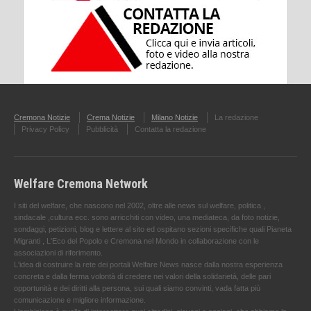
Cremona Notizie
Crema Notizie
Milano Notizie
La redazione
Privacy Policy
Pubblicità
Contatta la redazione
Welfare Cremona Network
I siti del welfare, che nascono nel 2002, oltre alle news sul welfare, politica ,
sindacale ,cultura ecc. sono arricchiti con video, una mediateca, da foto notizie,
sondaggi, petizioni, blog e lettere al sito ed ospitano sezioni specifiche quali Pianeta
Migranti , L'Eco del Popolo e Cremona nel Mondo in collaborazione con le
associazioni di riferimento.
L'idea di costruire la rete dei portali Welfare News nasce dalla nostra esperienza
concreta e dalla ferma volontà di credere nei valori della solidarietà, delle pari
opportunità e dei diritti alla persona, sui quali siamo convinti, vada fatta più
comunicazione e migliore informazione.