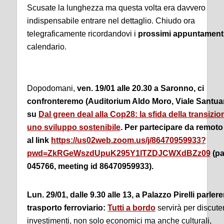
Scusate la lunghezza ma questa volta era davvero
indispensabile entrare nel dettaglio. Chiudo ora
telegraficamente ricordandovi i
prossimi appuntament
calendario.
Dopodomani,
ven. 19/01 alle 20.30 a Saronno, ci
confronteremo (Auditorium Aldo Moro, Viale Santuar
su
Dal green deal alla Cop28: la sfida della transizio
uno sviluppo sostenibile
. Per partecipare da remot
al link
https://us02web.zoom.us/j/86470959933?
pwd=ZkRGeWszdUpuK295Y1lTZDJCWXdBZz09
(p
045766, meeting id 86470959933).
Lun. 29/01, dalle 9.30 alle 13, a Palazzo Pirelli parler
trasporto ferroviario:
Tutti a bordo
servirà per discute
investimenti, non solo economici ma anche culturali,