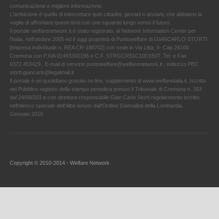
comunicazione e migliore informazione.
L'ambizione è quella di intercettare quei cittadini, giovani o anziani, che abbiamo la
voglia di affrontare questi temi con uno sguardo lungo verso il futuro.
Il portale welfarenetwork.it è stato registrato, al Network Information Center per
l'Italia, nell’ottobre 2005 ed è oggi proprietà di Puntowelfare di GIANCARLO STORTI
[Impresa individuale n. REA CR-188702] con sede in Via Litta, 4- Cap 26100
Cremona con P.IVA 01493300196 e C.F. STRGCR51C10D150T. Tel. e Fax
0372.453429 . E-mail di servizio puntowelfare@welfarenetwork.it ; indirizzo PEC
storti.giancarlo@legalmail.it
Il portale è un quotidiano gratuito on line, supplemento di www.welfareitalia.it ,Iscritto
nel Pubblico registro della stampa periodica presso il Tribunale di Cremona n. 393
dal 24/09/203 e con direttore responsabile Gian Carlo Storti regolarmente iscritto
nell’elenco speciale dell’Albo tenuto dall’Ordine Giornalisti della Lombardia.
Gennaio 2016
Copyright © 2010-2014 - Welfare Network