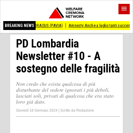
 ANDRAOUS (PAVIA)
BREAKING NEWS
Amnesty Anche a luglio tanti successi ed ingiustizie
PD Lombardia
Newsletter #10 - A
sostegno delle fragilità
Non credo che esista qualcosa di più
disturbante del vedere ignorati i più deboli,
lasciati soli, privati di qualcosa che era stato
loro già dato.
Giovedì 18 Gennaio 2024
|
Scritto da
Redazione