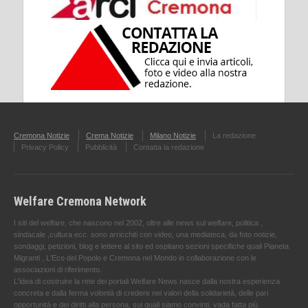
Cremona Notizie
Crema Notizie
Milano Notizie
La redazione
Privacy Policy
Pubblicità
Contatta la redazione
Welfare Cremona Network
I siti del welfare, che nascono nel 2002, oltre alle news sul welfare, politica ,
sindacale ,cultura ecc. sono arricchiti con video, una mediateca, da foto notizie,
sondaggi, petizioni, blog e lettere al sito ed ospitano sezioni specifiche quali Pianeta
Migranti , L'Eco del Popolo e Cremona nel Mondo in collaborazione con le
associazioni di riferimento.
L'idea di costruire la rete dei portali Welfare News nasce dalla nostra esperienza
concreta e dalla ferma volontà di credere nei valori della solidarietà, delle pari
opportunità e dei diritti alla persona, sui quali siamo convinti, vada fatta più