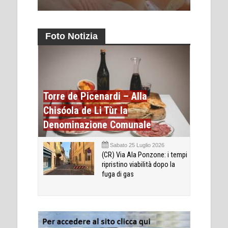
Foto Notizia
Torre de Picenardi – Alla
Chisóola de Li Tùr la
Denominazione Comunale
Sabato 25 Luglio 2026
(CR) Via Ala Ponzone: i tempi
ripristino viabilità dopo la
fuga di gas