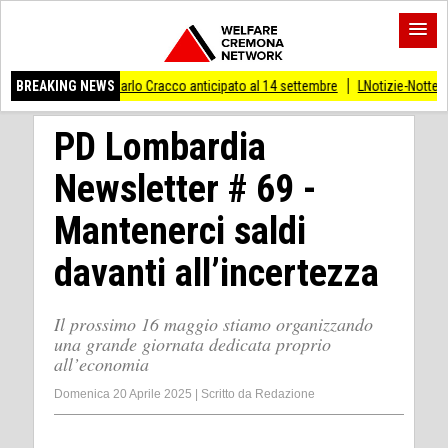
Carlo Cracco anticipato al 14 settembre
BREAKING NEWS
LNotizie-Notte di San Lorenzo, in Lom
PD Lombardia
Newsletter # 69 -
Mantenerci saldi
davanti all’incertezza
Il prossimo 16 maggio stiamo organizzando
una grande giornata dedicata proprio
all’economia
Domenica 20 Aprile 2025
|
Scritto da
Redazione