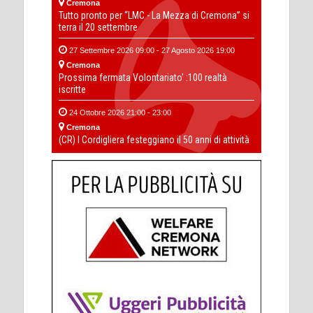
Cremona
Tutto pronto per “LMC - La Mezza di Cremona” si
terra il 20 settembre
27 Settembre 2026 09:00 - 27 Agosto 2026 19:00
Cremona
Prossima fermata Volontariato' :100 realtà
iscritte
24 Ottobre 2026 21:00 - 23:00
Cremona
(CR) I Cordigliera festeggiano il 50 anni di attività