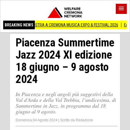
IN MOSTRA A CREMONA MUSICA EXPO & FESTIVAL 2026
BREAKING NEWS
Edilizia lombarda,
Piacenza Summertime
Jazz 2024 XI edizione
18 giugno – 9 agosto
2024
In Piacenza e negli angoli più suggestivi della
Val d’Arda e della Val Trebbia, l’undicesima, di
Summertime in Jazz, in programma dal 18
giugno al 9 agosto.
Domenica 04 Agosto 2024
|
Scritto da
Redazione