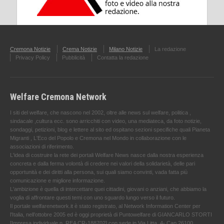
Cremona Notizie
Crema Notizie
Milano Notizie
La redazione
Privacy Policy
Pubblicità
Contatta la redazione
Welfare Cremona Network
I siti del welfare, che nascono nel 2002, oltre alle news sul welfare, politica ,
sindacale ,cultura ecc. sono arricchiti con video, una mediateca, da foto notizie,
sondaggi, petizioni, blog e lettere al sito ed ospitano sezioni specifiche quali Pianeta
Migranti , L'Eco del Popolo e Cremona nel Mondo in collaborazione con le
associazioni di riferimento.
L'idea di costruire la rete dei portali Welfare News nasce dalla nostra esperienza
concreta e dalla ferma volontà di credere nei valori della solidarietà, delle pari
opportunità e dei diritti alla persona, sui quali siamo convinti, vada fatta più
comunicazione e migliore informazione.
L'ambizione è quella di intercettare quei cittadini, giovani o anziani, che abbiamo la
voglia di affrontare questi temi con uno sguardo lungo verso il futuro.
Il portale welfarenetwork.it è stato registrato, al Network Information Center per
l'Italia, nell’ottobre 2005 ed è oggi proprietà di Puntowelfare di GIANCARLO STORTI
[Impresa individuale n. REA CR-188702] con sede in Via Litta, 4- Cap 26100