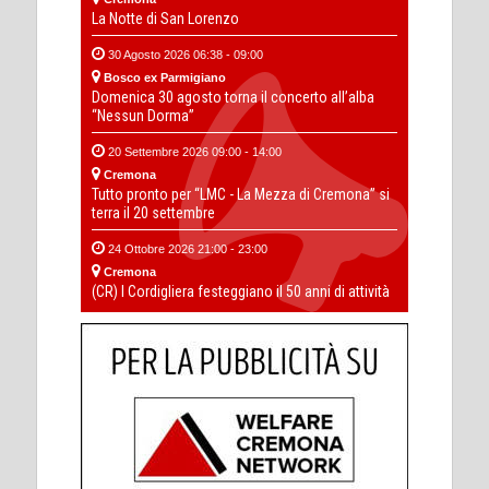
La Notte di San Lorenzo
30 Agosto 2026 06:38 - 09:00
Bosco ex Parmigiano
Domenica 30 agosto torna il concerto all’alba
“Nessun Dorma”
20 Settembre 2026 09:00 - 14:00
Cremona
Tutto pronto per “LMC - La Mezza di Cremona” si
terra il 20 settembre
24 Ottobre 2026 21:00 - 23:00
Cremona
(CR) I Cordigliera festeggiano il 50 anni di attività