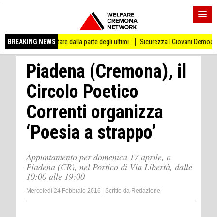
tare dalla parte degli ultimi
BREAKING NEWS
Sicurezza I Giovani Democratici ribattono ai Giova
Piadena (Cremona), il
Circolo Poetico
Correnti organizza
‘Poesia a strappo’
Appuntamento per domenica 17 aprile, a
Piadena (CR), nel Portico di Via Libertà, dalle
10:00 alle 19:00
Mercoledì 24 Febbraio 2016
|
Scritto da
Redazione