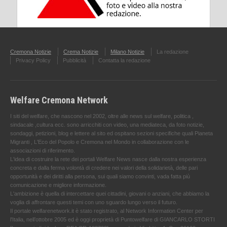
Cremona Notizie
Crema Notizie
Milano Notizie
La redazione
Privacy Policy
Pubblicità
Contatta la redazione
Welfare Cremona Network
I siti del welfare, che nascono nel 2002, oltre alle news sul welfare, politica ,
sindacale ,cultura ecc. sono arricchiti con video, una mediateca, da foto notizie,
sondaggi, petizioni, blog e lettere al sito ed ospitano sezioni specifiche quali Pianeta
Migranti , L'Eco del Popolo e Cremona nel Mondo in collaborazione con le
associazioni di riferimento.
L'idea di costruire la rete dei portali Welfare News nasce dalla nostra esperienza
concreta e dalla ferma volontà di credere nei valori della solidarietà, delle pari
opportunità e dei diritti alla persona, sui quali siamo convinti, vada fatta più
comunicazione e migliore informazione.
L'ambizione è quella di intercettare quei cittadini, giovani o anziani, che abbiamo la
voglia di affrontare questi temi con uno sguardo lungo verso il futuro.
Il portale welfarenetwork.it è stato registrato, al Network Information Center per
l'Italia, nell’ottobre 2005 ed è oggi proprietà di Puntowelfare di GIANCARLO STORTI