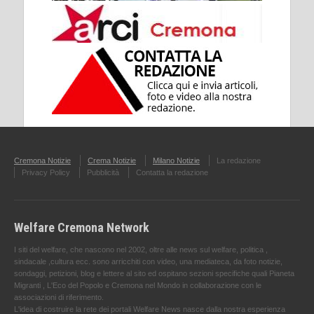
Cremona Notizie
Crema Notizie
Milano Notizie
La redazione
Privacy Policy
Pubblicità
Contatta la redazione
Welfare Cremona Network
I siti del welfare, che nascono nel 2002, oltre alle news sul welfare, politica ,
sindacale ,cultura ecc. sono arricchiti con video, una mediateca, da foto notizie,
sondaggi, petizioni, blog e lettere al sito ed ospitano sezioni specifiche quali Pianeta
Migranti , L'Eco del Popolo e Cremona nel Mondo in collaborazione con le
associazioni di riferimento.
L'idea di costruire la rete dei portali Welfare News nasce dalla nostra esperienza