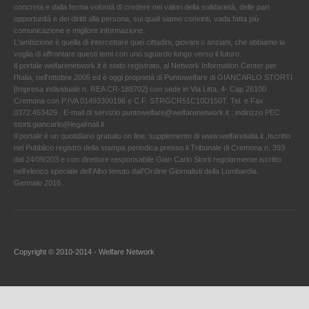
concreta e dalla ferma volontà di credere nei valori della solidarietà, delle pari
opportunità e dei diritti alla persona, sui quali siamo convinti, vada fatta più
comunicazione e migliore informazione.
L'ambizione è quella di intercettare quei cittadini, giovani o anziani, che abbiamo la
voglia di affrontare questi temi con uno sguardo lungo verso il futuro.
Il portale welfarenetwork.it è stato registrato, al Network Information Center per
l'Italia, nell’ottobre 2005 ed è oggi proprietà di Puntowelfare di GIANCARLO STORTI
[Impresa individuale n. REA CR-188702] con sede in Via Litta, 4- Cap 26100
Cremona con P.IVA 01493300196 e C.F. STRGCR51C10D150T. Tel. e Fax
0372.453429 . E-mail di servizio puntowelfare@welfarenetwork.it ; indirizzo PEC
storti.giancarlo@legalmail.it
Il portale è un quotidiano gratuito on line, supplemento di www.welfareitalia.it ,Iscritto
nel Pubblico registro della stampa periodica presso il Tribunale di Cremona n. 393
dal 24/09/203 e con direttore responsabile Gian Carlo Storti regolarmente iscritto
nell’elenco speciale dell’Albo tenuto dall’Ordine Giornalisti della Lombardia.
Gennaio 2016
Copyright © 2010-2014 - Welfare Network