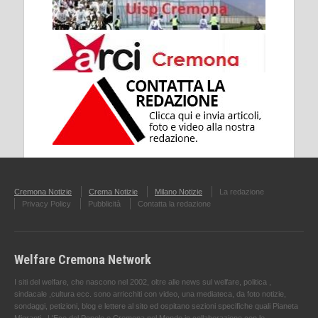
Cremona Notizie
Crema Notizie
Milano Notizie
La redazione
Privacy Policy
Pubblicità
Contatta la redazione
Welfare Cremona Network
I siti del welfare, che nascono nel 2002, oltre alle news sul welfare, politica ,
sindacale ,cultura ecc. sono arricchiti con video, una mediateca, da foto notizie,
sondaggi, petizioni, blog e lettere al sito ed ospitano sezioni specifiche quali Pianeta