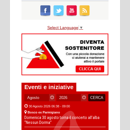
Select Language
▼
Eventi e iniziative
30 Agosto 2026 06:38 - 09:00
Bosco ex Parmigiano
Domenica 30 agosto torna il concerto all’alba
“Nessun Dorma”