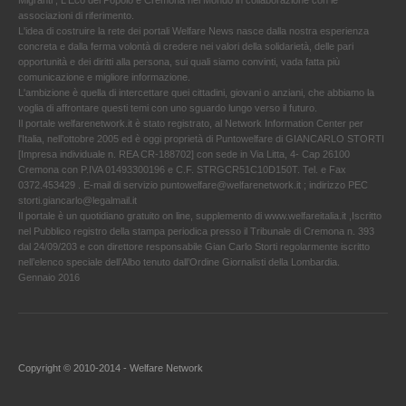
Migranti , L'Eco del Popolo e Cremona nel Mondo in collaborazione con le
associazioni di riferimento.
L'idea di costruire la rete dei portali Welfare News nasce dalla nostra esperienza
concreta e dalla ferma volontà di credere nei valori della solidarietà, delle pari
opportunità e dei diritti alla persona, sui quali siamo convinti, vada fatta più
comunicazione e migliore informazione.
L'ambizione è quella di intercettare quei cittadini, giovani o anziani, che abbiamo la
voglia di affrontare questi temi con uno sguardo lungo verso il futuro.
Il portale welfarenetwork.it è stato registrato, al Network Information Center per
l'Italia, nell’ottobre 2005 ed è oggi proprietà di Puntowelfare di GIANCARLO STORTI
[Impresa individuale n. REA CR-188702] con sede in Via Litta, 4- Cap 26100
Cremona con P.IVA 01493300196 e C.F. STRGCR51C10D150T. Tel. e Fax
0372.453429 . E-mail di servizio puntowelfare@welfarenetwork.it ; indirizzo PEC
storti.giancarlo@legalmail.it
Il portale è un quotidiano gratuito on line, supplemento di www.welfareitalia.it ,Iscritto
nel Pubblico registro della stampa periodica presso il Tribunale di Cremona n. 393
dal 24/09/203 e con direttore responsabile Gian Carlo Storti regolarmente iscritto
nell’elenco speciale dell’Albo tenuto dall’Ordine Giornalisti della Lombardia.
Gennaio 2016
Copyright © 2010-2014 - Welfare Network