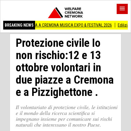
OSTRA A CREMONA MUSICA EXPO & FESTIVAL 2026
BREAKING NEWS
Edilizia lombarda, CNA: 
Protezione civile Io
non rischio:12 e 13
ottobre volontari in
due piazze a Cremona
e a Pizzighettone .
Il volontariato di protezione civile, le istituzioni
e il mondo della ricerca scientifica si
impegnano insieme per comunicare sui rischi
naturali che interessano il nostro Paese.