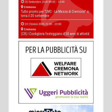
20 Settembre 2026 09:00 - 14:00
Cremona
Tutto pronto per “LMC - La Mezza di Cremona” si
terra il 20 settembre
24 Ottobre 2026 21:00 - 23:00
Cremona
(CR) I Cordigliera festeggiano il 50 anni di attività