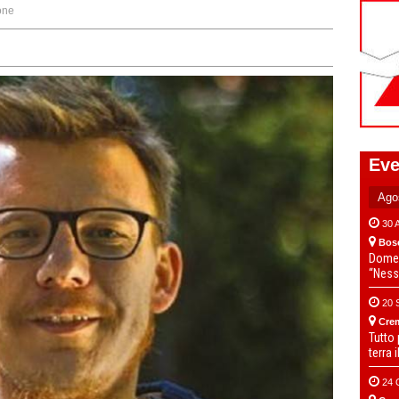
one
Eve
30 
Bos
Domen
“Ness
20 
Cre
Tutto
terra 
24 