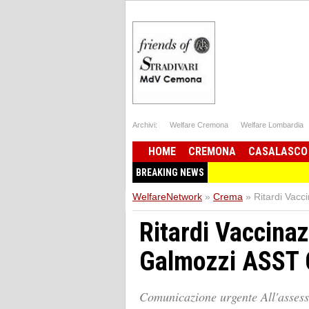
Archivi:
Welfare Cremona
Welfare Lombardia
HOME
CREMONA
CASALASCO
BREAKING NEWS
WelfareNetwork
»
Crema
»
Ritardi Vacc
Ritardi Vaccinaz
Galmozzi ASST C
Comunicazione urgente All'asses