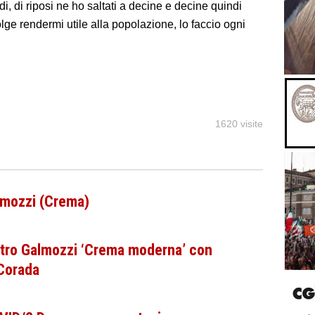
, di riposi ne ho saltati a decine e decine quindi
ge rendermi utile alla popolazione, lo faccio ogni
1620 visite
almozzi (Crema)
entro Galmozzi ‘Crema moderna’ con
 Corada