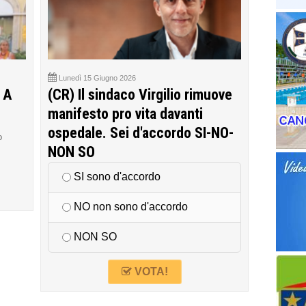
Lunedì 15 Giugno 2026
 A
(CR) Il sindaco Virgilio rimuove
manifesto pro vita davanti
ospedale. Sei d'accordo SI-NO-
o
NON SO
SI sono d'accordo
NO non sono d'accordo
NON SO
VOTA!