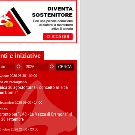
nti e iniziative
Agosto 2026 06:38 - 09:00
co ex Parmigiano
ica 30 agosto torna il concerto all’alba
un Dorma”
Settembre 2026 09:00 - 14:00
mona
 pronto per “LMC - La Mezza di Cremona” si
il 20 settembre
Ottobre 2026 21:00 - 23:00