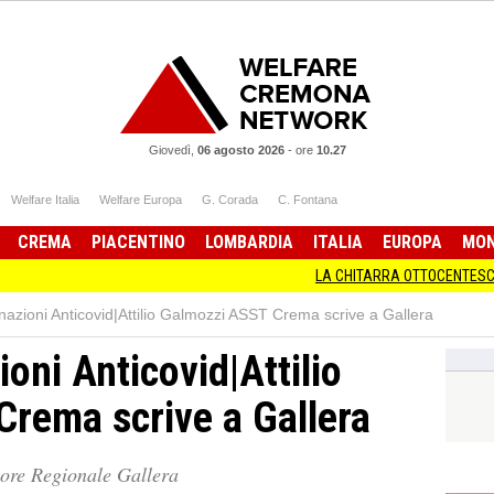
Giovedì,
06 agosto 2026
-
ore
10.27
Welfare Italia
Welfare Europa
G. Corada
C. Fontana
CREMA
PIACENTINO
LOMBARDIA
ITALIA
EUROPA
MO
LA CHITARRA OTTOCENTESCA IN MOSTR
inazioni Anticovid|Attilio Galmozzi ASST Crema scrive a Gallera
ioni Anticovid|Attilio
rema scrive a Gallera
sore Regionale Gallera