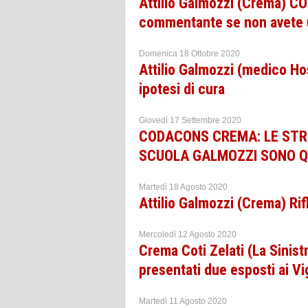
Attilio Galmozzi (Crema) CO
commentante se non avete u
Domenica 18 Ottobre 2020
Attilio Galmozzi (medico Ho
ipotesi di cura
Giovedì 17 Settembre 2020
CODACONS CREMA: LE STRI
SCUOLA GALMOZZI SONO QUA
Martedì 18 Agosto 2020
Attilio Galmozzi (Crema) Rifl
Mercoledì 12 Agosto 2020
Crema Coti Zelati (La Sinistr
presentati due esposti ai Vi
Martedì 11 Agosto 2020