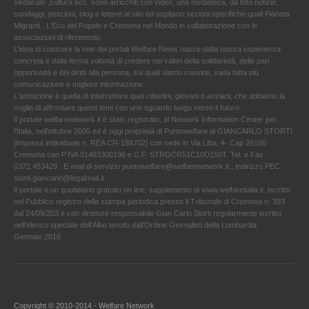
sindacale ,cultura ecc. sono arricchiti con video, una mediateca, da foto notizie,
sondaggi, petizioni, blog e lettere al sito ed ospitano sezioni specifiche quali Pianeta
Migranti , L'Eco del Popolo e Cremona nel Mondo in collaborazione con le
associazioni di riferimento.
L'idea di costruire la rete dei portali Welfare News nasce dalla nostra esperienza
concreta e dalla ferma volontà di credere nei valori della solidarietà, delle pari
opportunità e dei diritti alla persona, sui quali siamo convinti, vada fatta più
comunicazione e migliore informazione.
L'ambizione è quella di intercettare quei cittadini, giovani o anziani, che abbiamo la
voglia di affrontare questi temi con uno sguardo lungo verso il futuro.
Il portale welfarenetwork.it è stato registrato, al Network Information Center per
l'Italia, nell’ottobre 2005 ed è oggi proprietà di Puntowelfare di GIANCARLO STORTI
[Impresa individuale n. REA CR-188702] con sede in Via Litta, 4- Cap 26100
Cremona con P.IVA 01493300196 e C.F. STRGCR51C10D150T. Tel. e Fax
0372.453429 . E-mail di servizio puntowelfare@welfarenetwork.it ; indirizzo PEC
storti.giancarlo@legalmail.it
Il portale è un quotidiano gratuito on line, supplemento di www.welfareitalia.it ,Iscritto
nel Pubblico registro della stampa periodica presso il Tribunale di Cremona n. 393
dal 24/09/203 e con direttore responsabile Gian Carlo Storti regolarmente iscritto
nell’elenco speciale dell’Albo tenuto dall’Ordine Giornalisti della Lombardia.
Gennaio 2016
Copyright © 2010-2014 - Welfare Network