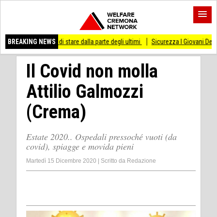
i smesso di stare dalla parte degli ultimi
BREAKING NEWS
Sicurezza I Giovani Democratici ribat
Il Covid non molla
Attilio Galmozzi
(Crema)
Estate 2020.. Ospedali pressoché vuoti (da
covid), spiagge e movida pieni
Martedì 15 Dicembre 2020
|
Scritto da
Redazione