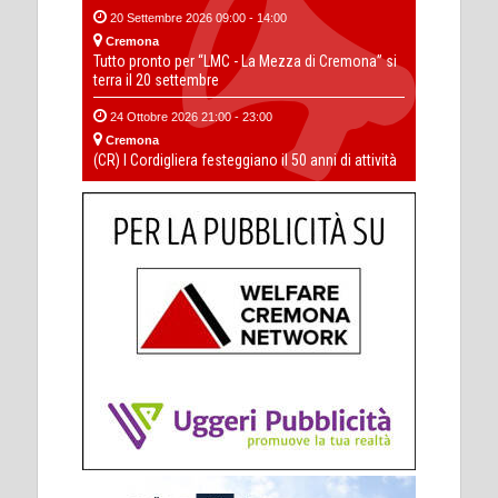
20 Settembre 2026 09:00 - 14:00
Cremona
Tutto pronto per “LMC - La Mezza di Cremona” si
terra il 20 settembre
24 Ottobre 2026 21:00 - 23:00
Cremona
(CR) I Cordigliera festeggiano il 50 anni di attività