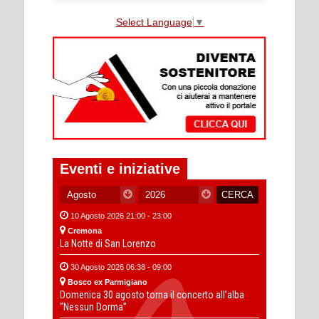
Select Language
▼
Eventi e iniziative
10 Agosto 2026 21:00 - 23:00
Cremona
La Notte di San Lorenzo
30 Agosto 2026 06:38 - 09:00
Bosco ex Parmigiano
Domenica 30 agosto torna il concerto all’alba
“Nessun Dorma”