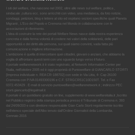
I siti del welfare, che nascono nel 2002, oltre alle news sul welfare, politica ,
sindacale ,cultura ecc. sono arricchiti con video, una mediateca, da foto notizie,
sondaggi, petizioni, blog e lettere al sito ed ospitano sezioni specifiche quali Pianeta
Migranti , L'Eco del Popolo e Cremona nel Mondo in collaborazione con le
associazioni di riferimento.
L'idea di costruire la rete dei portali Welfare News nasce dalla nostra esperienza
concreta e dalla ferma volontà di credere nei valori della solidarietà, delle pari
opportunità e dei diritti alla persona, sui quali siamo convinti, vada fatta più
comunicazione e migliore informazione.
L'ambizione è quella di intercettare quei cittadini, giovani o anziani, che abbiamo la
voglia di affrontare questi temi con uno sguardo lungo verso il futuro.
Il portale welfarenetwork.it è stato registrato, al Network Information Center per
l'Italia, nell’ottobre 2005 ed è oggi proprietà di Puntowelfare di GIANCARLO STORTI
[Impresa individuale n. REA CR-188702] con sede in Via Litta, 4- Cap 26100
Cremona con P.IVA 01493300196 e C.F. STRGCR51C10D150T. Tel. e Fax
0372.453429 . E-mail di servizio puntowelfare@welfarenetwork.it ; indirizzo PEC
storti.giancarlo@legalmail.it
Il portale è un quotidiano gratuito on line, supplemento di www.welfareitalia.it ,Iscritto
nel Pubblico registro della stampa periodica presso il Tribunale di Cremona n. 393
dal 24/09/203 e con direttore responsabile Gian Carlo Storti regolarmente iscritto
nell’elenco speciale dell’Albo tenuto dall’Ordine Giornalisti della Lombardia.
Gennaio 2016