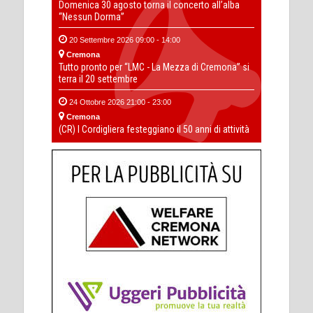
Domenica 30 agosto torna il concerto all’alba
“Nessun Dorma”
20 Settembre 2026 09:00 - 14:00
Cremona
Tutto pronto per “LMC - La Mezza di Cremona” si
terra il 20 settembre
24 Ottobre 2026 21:00 - 23:00
Cremona
(CR) I Cordigliera festeggiano il 50 anni di attività