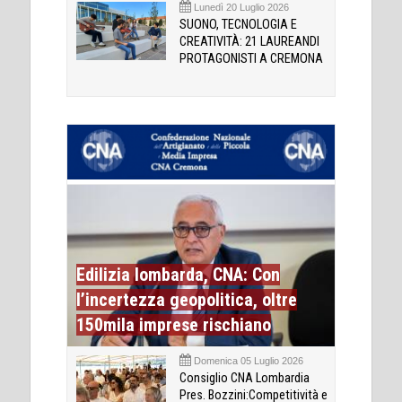
Lunedì 20 Luglio 2026
SUONO, TECNOLOGIA E
CREATIVITÀ: 21 LAUREANDI
PROTAGONISTI A CREMONA
Edilizia lombarda, CNA: Con
l’incertezza geopolitica, oltre
150mila imprese rischiano
Domenica 05 Luglio 2026
Consiglio CNA Lombardia
Pres. Bozzini:Competitività e