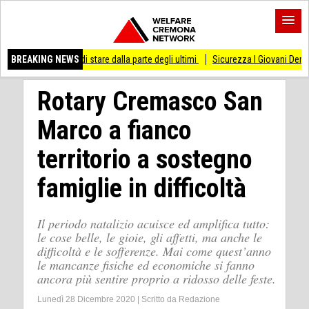
sso di stare dalla parte degli ultimi
BREAKING NEWS
Sicurezza I Giovani Democratici ribattono 
Rotary Cremasco San
Marco a fianco
territorio a sostegno
famiglie in difficoltà
Il periodo natalizio acuisce ed amplifica tutto:
le cose belle, le gioie, gli affetti, ma anche le
difficoltà e le sofferenze. Mai come quest’anno
le mancanze fisiche ed economiche si fanno
ancora più sentire proprio a ridosso delle feste.
Lunedì 28 Dicembre 2020
|
Scritto da
Redazione