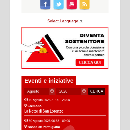
Select Language
▼
Eventi e iniziative
10 Agosto 2026 21:00 - 23:00
Cremona
La Notte di San Lorenzo
30 Agosto 2026 06:38 - 09:00
Bosco ex Parmigiano