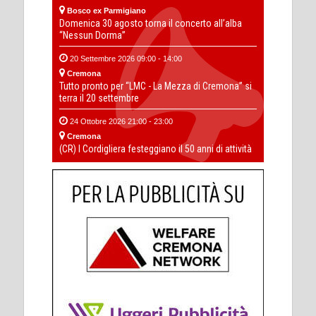
Bosco ex Parmigiano
Domenica 30 agosto torna il concerto all’alba
“Nessun Dorma”
20 Settembre 2026 09:00 - 14:00
Cremona
Tutto pronto per “LMC - La Mezza di Cremona” si
terra il 20 settembre
24 Ottobre 2026 21:00 - 23:00
Cremona
(CR) I Cordigliera festeggiano il 50 anni di attività