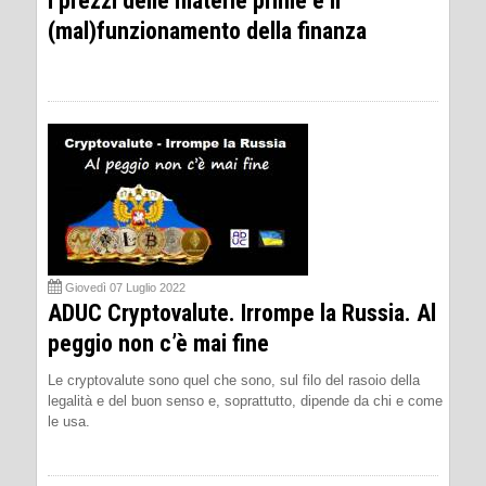
I prezzi delle materie prime e il
(mal)funzionamento della finanza
Giovedì 07 Luglio 2022
ADUC Cryptovalute. Irrompe la Russia. Al
peggio non c’è mai fine
Le cryptovalute sono quel che sono, sul filo del rasoio della
legalità e del buon senso e, soprattutto, dipende da chi e come
le usa.