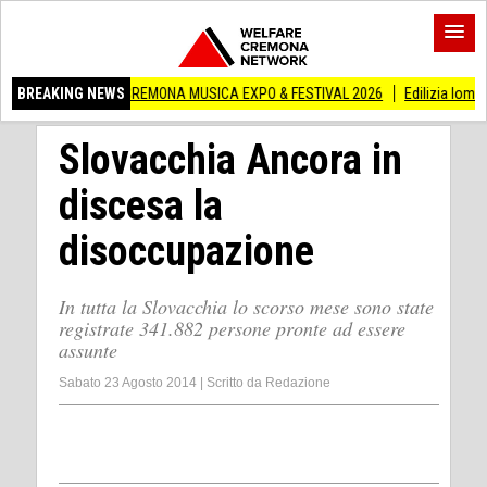
RA A CREMONA MUSICA EXPO & FESTIVAL 2026
BREAKING NEWS
Edilizia lombarda, CNA: Con
Slovacchia Ancora in
discesa la
disoccupazione
In tutta la Slovacchia lo scorso mese sono state
registrate 341.882 persone pronte ad essere
assunte
Sabato 23 Agosto 2014
|
Scritto da
Redazione