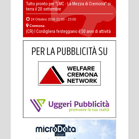
Tutto pronto per “LMC - La Mezza di Cremona” si
terra il 20 settembre
24 Ottobre 2026 21:00 - 23:00
Cremona
(CR) I Cordigliera festeggiano il 50 anni di attività