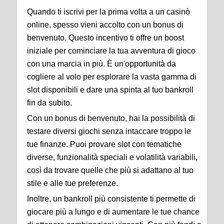
Quando ti iscrivi per la prima volta a un casinò
online, spesso vieni accolto con un bonus di
benvenuto. Questo incentivo ti offre un boost
iniziale per cominciare la tua avventura di gioco
con una marcia in più. È un'opportunità da
cogliere al volo per esplorare la vasta gamma di
slot disponibili e dare una spinta al tuo bankroll
fin da subito.
Con un bonus di benvenuto, hai la possibilità di
testare diversi giochi senza intaccare troppo le
tue finanze. Puoi provare slot con tematiche
diverse, funzionalità speciali e volatilità variabili,
così da trovare quelle che più si adattano al tuo
stile e alle tue preferenze.
Inoltre, un bankroll più consistente ti permette di
giocare più a lungo e di aumentare le tue chance