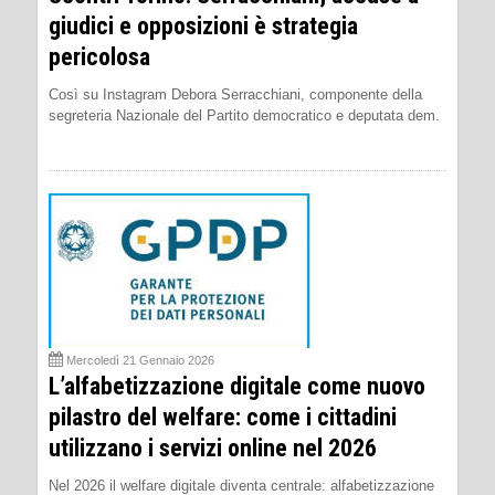
giudici e opposizioni è strategia
pericolosa
Così su Instagram Debora Serracchiani, componente della
segreteria Nazionale del Partito democratico e deputata dem.
Mercoledì 21 Gennaio 2026
L’alfabetizzazione digitale come nuovo
pilastro del welfare: come i cittadini
utilizzano i servizi online nel 2026
Nel 2026 il welfare digitale diventa centrale: alfabetizzazione