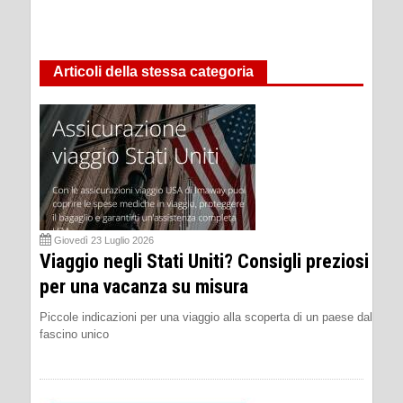
Articoli della stessa categoria
Giovedì 23 Luglio 2026
Viaggio negli Stati Uniti? Consigli preziosi
per una vacanza su misura
Piccole indicazioni per una viaggio alla scoperta di un paese dal
fascino unico