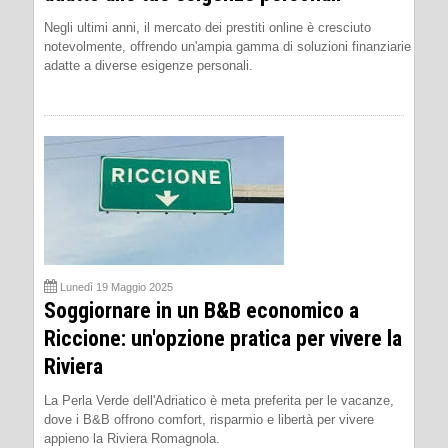
Negli ultimi anni, il mercato dei prestiti online è cresciuto
notevolmente, offrendo un'ampia gamma di soluzioni finanziarie
adatte a diverse esigenze personali.
Lunedì 19 Maggio 2025
Soggiornare in un B&B economico a
Riccione: un'opzione pratica per vivere la
Riviera
La Perla Verde dell'Adriatico è meta preferita per le vacanze,
dove i B&B offrono comfort, risparmio e libertà per vivere
appieno la Riviera Romagnola.