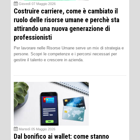
Giovedì 07 Maggio 2026
Costruire carriere, come è cambiato il
ruolo delle risorse umane e perchè sta
attirando una nuova generazione di
professionisti
Per lavorare nelle Risorse Umane serve un mix di strategia e
persone. Scopri le competenze e i percorsi necessari per
gestire il talento e crescere in azienda.
Martedì 05 Maggio 2026
Dal bonifico ai wallet: come stanno