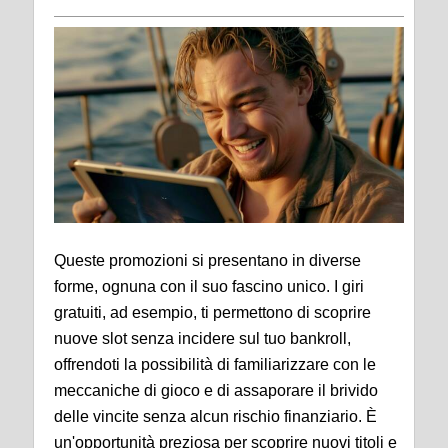
Queste promozioni si presentano in diverse
forme, ognuna con il suo fascino unico. I giri
gratuiti, ad esempio, ti permettono di scoprire
nuove slot senza incidere sul tuo bankroll,
offrendoti la possibilità di familiarizzare con le
meccaniche di gioco e di assaporare il brivido
delle vincite senza alcun rischio finanziario. È
un'opportunità preziosa per scoprire nuovi titoli e