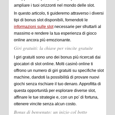
ampliare i tuoi orizzonti nel mondo delle slot.
In questo articolo, ti guideremo attraverso i diversi
tipi di bonus slot disponibili, fornendoti le
informazioni sulle slot
necessarie per sfruttarli al
massimo e rendere la tua esperienza di gioco
online ancora più emozionante.
Giri gratuiti: la chiave per vincite gratuite
I giri gratuiti sono uno dei bonus più ricercati dai
giocatori di slot online. Molti casinò online ti
offrono un numero di giri gratuiti su specifiche slot
machine, dandoti la possibilità di provare nuovi
giochi senza rischiare il tuo denaro. Approfitta di
questa opportunità per esplorare diverse slot,
affinare le tue strategie e, con un po' di fortuna,
ottenere vincite senza alcun costo.
Bonus di benvenuto: un inizio col botto