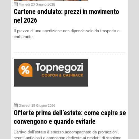
Martedì 23 Giugno 2026
Cartone ondulato: prezzi in movimento
nel 2026
Il prezzo di una spedizione non dipende solo da trasporto e
carburante.
Giovedì 18 Giugno 2026
Offerte prima dell’estate: come capire se
convengono e quando evitarle
L’arrivo dell’estate è spesso accompagnato da promozioni,
sconti anticipati e campagne dedicate ai prodotti di stagione.