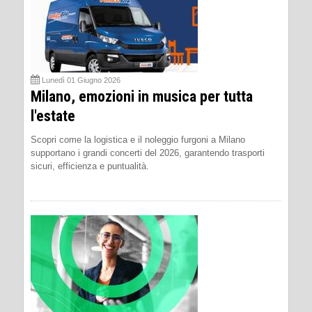
Lunedì 01 Giugno 2026
Milano, emozioni in musica per tutta
l'estate
Scopri come la logistica e il noleggio furgoni a Milano
supportano i grandi concerti del 2026, garantendo trasporti
sicuri, efficienza e puntualità.