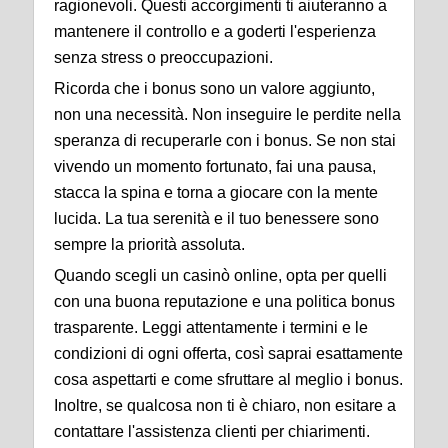
ragionevoli. Questi accorgimenti ti aiuteranno a
mantenere il controllo e a goderti l'esperienza
senza stress o preoccupazioni.
Ricorda che i bonus sono un valore aggiunto,
non una necessità. Non inseguire le perdite nella
speranza di recuperarle con i bonus. Se non stai
vivendo un momento fortunato, fai una pausa,
stacca la spina e torna a giocare con la mente
lucida. La tua serenità e il tuo benessere sono
sempre la priorità assoluta.
Quando scegli un casinò online, opta per quelli
con una buona reputazione e una politica bonus
trasparente. Leggi attentamente i termini e le
condizioni di ogni offerta, così saprai esattamente
cosa aspettarti e come sfruttare al meglio i bonus.
Inoltre, se qualcosa non ti è chiaro, non esitare a
contattare l'assistenza clienti per chiarimenti.