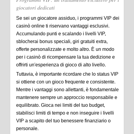
giocatori dedicati
Se sei un giocatore assiduo, i programmi VIP dei
casinò online ti riservano vantaggi esclusivi.
Accumulando punti e scalando i livelli VIP,
sblocherai bonus speciali, giri gratuiti extra,
offerte personalizzate e molto altro. È un modo
per i casinò di ricompensare la tua dedizione e
offrirti un'esperienza di gioco di alto livello.
Tuttavia, è importante ricordare che lo status VIP
si ottiene con un gioco frequente e consistente.
Mentre i vantaggi sono allettanti, è fondamentale
mantenere sempre un approccio responsabile e
equilibrato. Gioca nei limiti del tuo budget,
stabilisci limiti di tempo e non inseguire i livelli
VIP a scapito del tuo benessere finanziario o
personale.