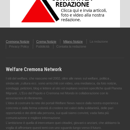
Cremona Notizie
Crema Notizie
Milano Notizie
La redazione
Privacy Policy
Pubblicità
Contatta la redazione
Welfare Cremona Network
I siti del welfare, che nascono nel 2002, oltre alle news sul welfare, politica ,
sindacale ,cultura ecc. sono arricchiti con video, una mediateca, da foto notizie,
sondaggi, petizioni, blog e lettere al sito ed ospitano sezioni specifiche quali Pianeta
Migranti , L'Eco del Popolo e Cremona nel Mondo in collaborazione con le
associazioni di riferimento.
L'idea di costruire la rete dei portali Welfare News nasce dalla nostra esperienza
concreta e dalla ferma volontà di credere nei valori della solidarietà, delle pari
opportunità e dei diritti alla persona, sui quali siamo convinti, vada fatta più
comunicazione e migliore informazione.
L'ambizione è quella di intercettare quei cittadini, giovani o anziani, che abbiamo la
voglia di affrontare questi temi con uno sguardo lungo verso il futuro.