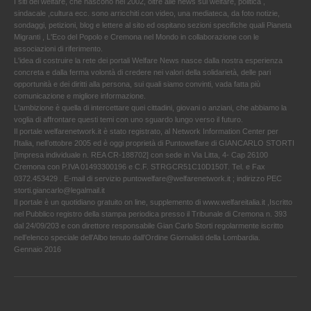
I siti del welfare, che nascono nel 2002, oltre alle news sul welfare, politica ,
sindacale ,cultura ecc. sono arricchiti con video, una mediateca, da foto notizie,
sondaggi, petizioni, blog e lettere al sito ed ospitano sezioni specifiche quali Pianeta
Migranti , L'Eco del Popolo e Cremona nel Mondo in collaborazione con le
associazioni di riferimento.
L'idea di costruire la rete dei portali Welfare News nasce dalla nostra esperienza
concreta e dalla ferma volontà di credere nei valori della solidarietà, delle pari
opportunità e dei diritti alla persona, sui quali siamo convinti, vada fatta più
comunicazione e migliore informazione.
L'ambizione è quella di intercettare quei cittadini, giovani o anziani, che abbiamo la
voglia di affrontare questi temi con uno sguardo lungo verso il futuro.
Il portale welfarenetwork.it è stato registrato, al Network Information Center per
l'Italia, nell’ottobre 2005 ed è oggi proprietà di Puntowelfare di GIANCARLO STORTI
[Impresa individuale n. REA CR-188702] con sede in Via Litta, 4- Cap 26100
Cremona con P.IVA 01493300196 e C.F. STRGCR51C10D150T. Tel. e Fax
0372.453429 . E-mail di servizio puntowelfare@welfarenetwork.it ; indirizzo PEC
storti.giancarlo@legalmail.it
Il portale è un quotidiano gratuito on line, supplemento di www.welfareitalia.it ,Iscritto
nel Pubblico registro della stampa periodica presso il Tribunale di Cremona n. 393
dal 24/09/203 e con direttore responsabile Gian Carlo Storti regolarmente iscritto
nell’elenco speciale dell’Albo tenuto dall’Ordine Giornalisti della Lombardia.
Gennaio 2016