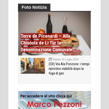
Foto Notizia
Torre de Picenardi – Alla
Chisóola de Li Tùr la
Denominazione Comunale
Sabato 25 Luglio 2026
(CR) Via Ala Ponzone: i tempi
ripristino viabilità dopo la
fuga di gas