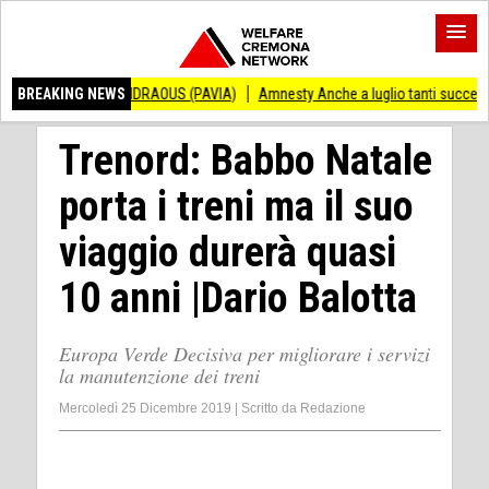
NCENZO ANDRAOUS (PAVIA)
BREAKING NEWS
Amnesty Anche a luglio tanti successi ed ingiust
Trenord: Babbo Natale
porta i treni ma il suo
viaggio durerà quasi
10 anni |Dario Balotta
Europa Verde Decisiva per migliorare i servizi
la manutenzione dei treni
Mercoledì 25 Dicembre 2019
|
Scritto da
Redazione