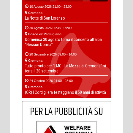
10 Agosto 2026 21:00 - 23:00
Cremona
La Notte di San Lorenzo
30 Agosto 2026 06:38 - 09:00
Bosco ex Parmigiano
Domenica 30 agosto torna il concerto all’alba
“Nessun Dorma”
20 Settembre 2026 09:00 - 14:00
Cremona
Tutto pronto per “LMC - La Mezza di Cremona” si
terra il 20 settembre
24 Ottobre 2026 21:00 - 23:00
Cremona
(CR) I Cordigliera festeggiano il 50 anni di attività