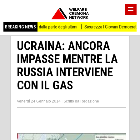
 di stare dalla parte degli ultimi
BREAKING NEWS
Sicurezza I Giovani Democratici ribattono ai 
UCRAINA: ANCORA
IMPASSE MENTRE LA
RUSSIA INTERVIENE
CON IL GAS
Venerdì 24 Gennaio 2014
|
Scritto da
Redazione