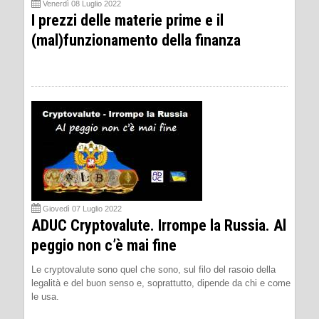
Venerdì 08 Luglio 2022
I prezzi delle materie prime e il
(mal)funzionamento della finanza
Giovedì 07 Luglio 2022
ADUC Cryptovalute. Irrompe la Russia. Al
peggio non c’è mai fine
Le cryptovalute sono quel che sono, sul filo del rasoio della
legalità e del buon senso e, soprattutto, dipende da chi e come
le usa.