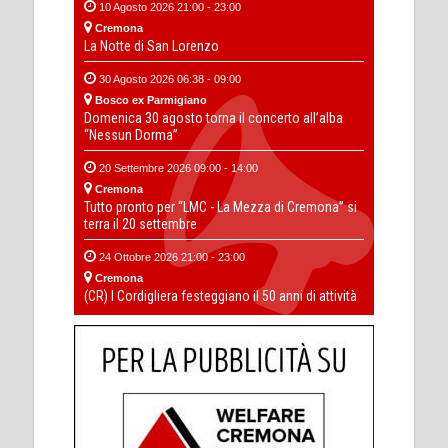
10 Agosto 2026 21:00 - 23:00
Cremona
La Notte di San Lorenzo
30 Agosto 2026 06:38 - 09:00
Bosco ex Parmigiano
Domenica 30 agosto torna il concerto all’alba
“Nessun Dorma”
20 Settembre 2026 09:00 - 14:00
Cremona
Tutto pronto per “LMC - La Mezza di Cremona” si
terra il 20 settembre
24 Ottobre 2026 21:00 - 23:00
Cremona
(CR) I Cordigliera festeggiano il 50 anni di attività