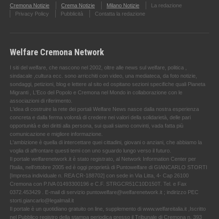
Cremona Notizie
Crema Notizie
Milano Notizie
La redazione
Privacy Policy
Pubblicità
Contatta la redazione
Welfare Cremona Network
I siti del welfare, che nascono nel 2002, oltre alle news sul welfare, politica ,
sindacale ,cultura ecc. sono arricchiti con video, una mediateca, da foto notizie,
sondaggi, petizioni, blog e lettere al sito ed ospitano sezioni specifiche quali Pianeta
Migranti , L'Eco del Popolo e Cremona nel Mondo in collaborazione con le
associazioni di riferimento.
L'idea di costruire la rete dei portali Welfare News nasce dalla nostra esperienza
concreta e dalla ferma volontà di credere nei valori della solidarietà, delle pari
opportunità e dei diritti alla persona, sui quali siamo convinti, vada fatta più
comunicazione e migliore informazione.
L'ambizione è quella di intercettare quei cittadini, giovani o anziani, che abbiamo la
voglia di affrontare questi temi con uno sguardo lungo verso il futuro.
Il portale welfarenetwork.it è stato registrato, al Network Information Center per
l'Italia, nell’ottobre 2005 ed è oggi proprietà di Puntowelfare di GIANCARLO STORTI
[Impresa individuale n. REA CR-188702] con sede in Via Litta, 4- Cap 26100
Cremona con P.IVA 01493300196 e C.F. STRGCR51C10D150T. Tel. e Fax
0372.453429 . E-mail di servizio puntowelfare@welfarenetwork.it ; indirizzo PEC
storti.giancarlo@legalmail.it
Il portale è un quotidiano gratuito on line, supplemento di www.welfareitalia.it ,Iscritto
nel Pubblico registro della stampa periodica presso il Tribunale di Cremona n. 393