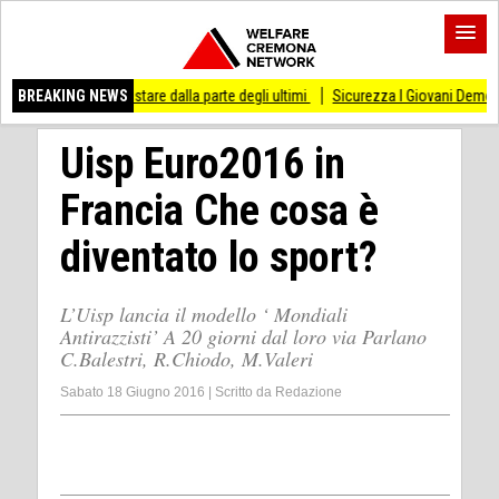
messo di stare dalla parte degli ultimi
BREAKING NEWS
Sicurezza I Giovani Democratici ribattono
Uisp Euro2016 in
Francia Che cosa è
diventato lo sport?
L’Uisp lancia il modello ‘ Mondiali
Antirazzisti’ A 20 giorni dal loro via Parlano
C.Balestri, R.Chiodo, M.Valeri
Sabato 18 Giugno 2016
|
Scritto da
Redazione