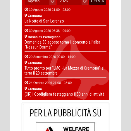
10 Agosto 2026 21:00 - 23:00
Cremona
La Notte di San Lorenzo
30 Agosto 2026 06:38 - 09:00
Bosco ex Parmigiano
Domenica 30 agosto torna il concerto all’alba
“Nessun Dorma”
20 Settembre 2026 09:00 - 14:00
Cremona
Tutto pronto per “LMC - La Mezza di Cremona” si
terra il 20 settembre
24 Ottobre 2026 21:00 - 23:00
Cremona
(CR) I Cordigliera festeggiano il 50 anni di attività