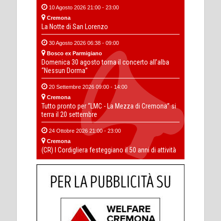
10 Agosto 2026 21:00 - 23:00
Cremona
La Notte di San Lorenzo
30 Agosto 2026 06:38 - 09:00
Bosco ex Parmigiano
Domenica 30 agosto torna il concerto all’alba
“Nessun Dorma”
20 Settembre 2026 09:00 - 14:00
Cremona
Tutto pronto per “LMC - La Mezza di Cremona” si
terra il 20 settembre
24 Ottobre 2026 21:00 - 23:00
Cremona
(CR) I Cordigliera festeggiano il 50 anni di attività