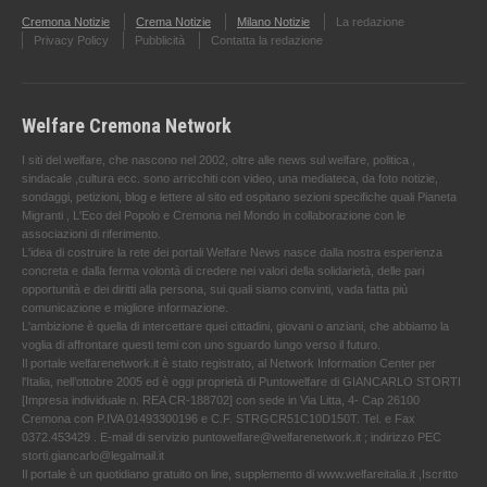
Cremona Notizie
Crema Notizie
Milano Notizie
La redazione
Privacy Policy
Pubblicità
Contatta la redazione
Welfare Cremona Network
I siti del welfare, che nascono nel 2002, oltre alle news sul welfare, politica ,
sindacale ,cultura ecc. sono arricchiti con video, una mediateca, da foto notizie,
sondaggi, petizioni, blog e lettere al sito ed ospitano sezioni specifiche quali Pianeta
Migranti , L'Eco del Popolo e Cremona nel Mondo in collaborazione con le
associazioni di riferimento.
L'idea di costruire la rete dei portali Welfare News nasce dalla nostra esperienza
concreta e dalla ferma volontà di credere nei valori della solidarietà, delle pari
opportunità e dei diritti alla persona, sui quali siamo convinti, vada fatta più
comunicazione e migliore informazione.
L'ambizione è quella di intercettare quei cittadini, giovani o anziani, che abbiamo la
voglia di affrontare questi temi con uno sguardo lungo verso il futuro.
Il portale welfarenetwork.it è stato registrato, al Network Information Center per
l'Italia, nell’ottobre 2005 ed è oggi proprietà di Puntowelfare di GIANCARLO STORTI
[Impresa individuale n. REA CR-188702] con sede in Via Litta, 4- Cap 26100
Cremona con P.IVA 01493300196 e C.F. STRGCR51C10D150T. Tel. e Fax
0372.453429 . E-mail di servizio puntowelfare@welfarenetwork.it ; indirizzo PEC
storti.giancarlo@legalmail.it
Il portale è un quotidiano gratuito on line, supplemento di www.welfareitalia.it ,Iscritto