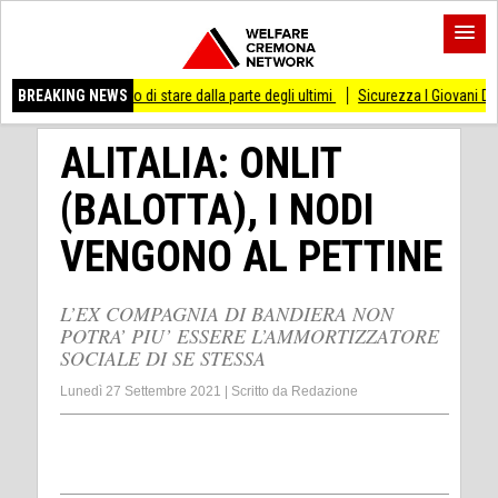
esso di stare dalla parte degli ultimi
BREAKING NEWS
Sicurezza I Giovani Democratici ribattono
ALITALIA: ONLIT
(BALOTTA), I NODI
VENGONO AL PETTINE
L’EX COMPAGNIA DI BANDIERA NON
POTRA’ PIU’ ESSERE L’AMMORTIZZATORE
SOCIALE DI SE STESSA
Lunedì 27 Settembre 2021
|
Scritto da
Redazione