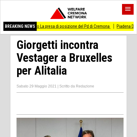
uoco La presa di posizione del Pd di Cremona
BREAKING NEWS
Piadena Drizzona PILONI (PD
Giorgetti incontra
Vestager a Bruxelles
per Alitalia
Sabato 29 Maggio 2021
|
Scritto da
Redazione