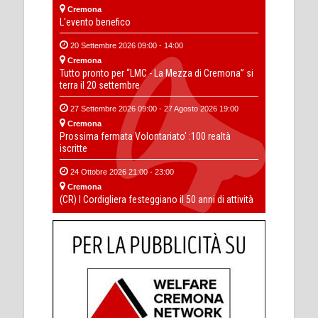
Cremona
L'evento benefico
20 Settembre 2026 09:00 - 14:00
Cremona
Tutto pronto per “LMC - La Mezza di Cremona” si
terra il 20 settembre
27 Settembre 2026 09:00 - 27 Agosto 2026 19:00
Cremona
Prossima fermata Volontariato' :100 realtà
iscritte
24 Ottobre 2026 21:00 - 23:00
Cremona
(CR) I Cordigliera festeggiano il 50 anni di attività