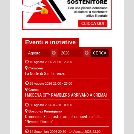
Eventi e iniziative
10 Agosto 2026 21:00 - 23:00
Cremona
La Notte di San Lorenzo
25 Agosto 2026 21:00 - 23:00
Crema
I MODENA CITY RAMBLERS ARRIVANO A CREMA!
30 Agosto 2026 06:38 - 09:00
Bosco ex Parmigiano
Domenica 30 agosto torna il concerto all’alba
“Nessun Dorma”
14 Settembre 2026 20:30 - 14 Agosto 2026 23:00