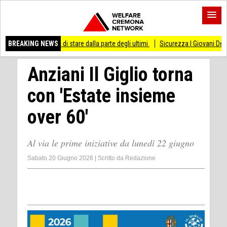
messo di stare dalla parte degli ultimi
BREAKING NEWS
Sicurezza I Giovani Democratici ribatton
Anziani Il Giglio torna
con 'Estate insieme
over 60'
Al via le prime iniziative da lunedì 22 giugno
Sabato 20 Giugno 2026
|
Scritto da
Redazione