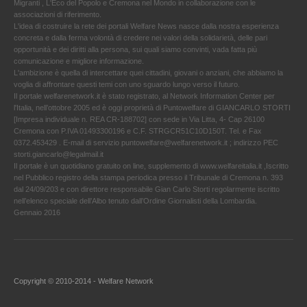
Migranti , L'Eco del Popolo e Cremona nel Mondo in collaborazione con le
associazioni di riferimento.
L'idea di costruire la rete dei portali Welfare News nasce dalla nostra esperienza
concreta e dalla ferma volontà di credere nei valori della solidarietà, delle pari
opportunità e dei diritti alla persona, sui quali siamo convinti, vada fatta più
comunicazione e migliore informazione.
L'ambizione è quella di intercettare quei cittadini, giovani o anziani, che abbiamo la
voglia di affrontare questi temi con uno sguardo lungo verso il futuro.
Il portale welfarenetwork.it è stato registrato, al Network Information Center per
l'Italia, nell’ottobre 2005 ed è oggi proprietà di Puntowelfare di GIANCARLO STORTI
[Impresa individuale n. REA CR-188702] con sede in Via Litta, 4- Cap 26100
Cremona con P.IVA 01493300196 e C.F. STRGCR51C10D150T. Tel. e Fax
0372.453429 . E-mail di servizio puntowelfare@welfarenetwork.it ; indirizzo PEC
storti.giancarlo@legalmail.it
Il portale è un quotidiano gratuito on line, supplemento di www.welfareitalia.it ,Iscritto
nel Pubblico registro della stampa periodica presso il Tribunale di Cremona n. 393
dal 24/09/203 e con direttore responsabile Gian Carlo Storti regolarmente iscritto
nell’elenco speciale dell’Albo tenuto dall’Ordine Giornalisti della Lombardia.
Gennaio 2016
Copyright © 2010-2014 - Welfare Network