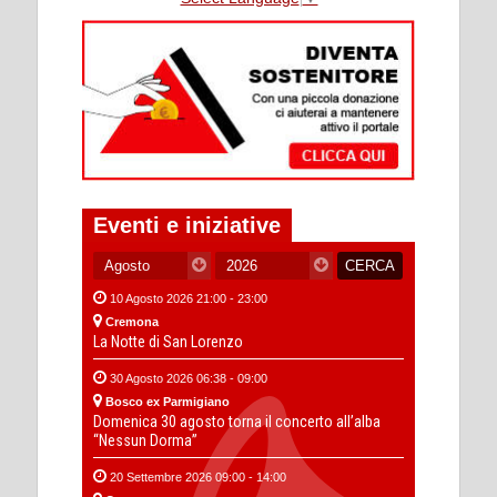
Eventi e iniziative
10 Agosto 2026 21:00 - 23:00
Cremona
La Notte di San Lorenzo
30 Agosto 2026 06:38 - 09:00
Bosco ex Parmigiano
Domenica 30 agosto torna il concerto all’alba
“Nessun Dorma”
20 Settembre 2026 09:00 - 14:00