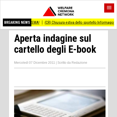
 CREMA!
BREAKING NEWS
(CR) Chiusura estiva dello sportello Informagiovani
(CR) L'evento 
Aperta indagine sul
cartello degli E-book
Mercoledì 07 Dicembre 2011
|
Scritto da
Redazione