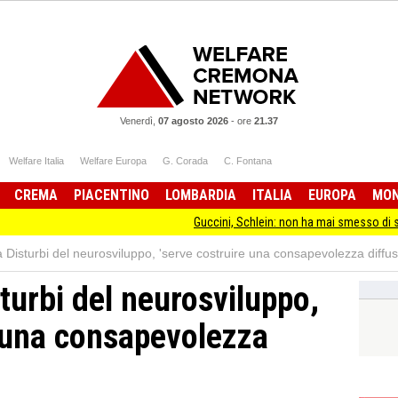
Venerdì,
07 agosto 2026
-
ore
21.37
Welfare Italia
Welfare Europa
G. Corada
C. Fontana
CREMA
PIACENTINO
LOMBARDIA
ITALIA
EUROPA
MO
Guccini, Schlein: non ha mai smesso di stare da
isturbi del neurosviluppo, 'serve costruire una consapevolezza diffus
urbi del neurosviluppo,
e una consapevolezza