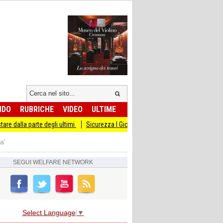
NDO
RUBRICHE
VIDEO
ULTIME
lla parte degli ultimi
Sicurezza I Giovani Democratici ribattono ai Giovani di Fr
a'
SEGUI
WELFARE NETWORK
Select Language
▼