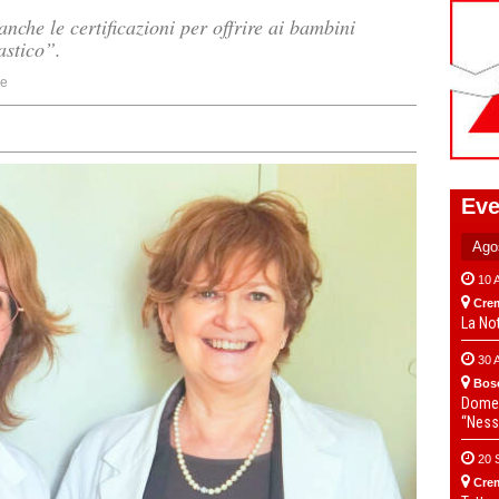
nche le certificazioni per offrire ai bambini
astico”.
ne
Eve
10 
Cre
La No
30 
Bos
Domen
“Ness
20 
Cre