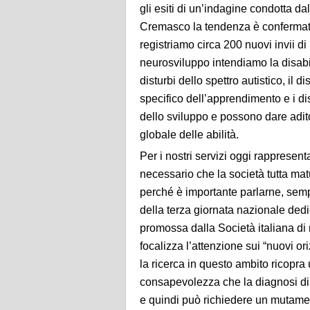
gli esiti di un’indagine condotta da
Cremasco la tendenza è confermata.
registriamo circa 200 nuovi invii di 
neurosviluppo intendiamo la disabili
disturbi dello spettro autistico, il di
specifico dell’apprendimento e i di
dello sviluppo e possono dare adit
globale delle abilità.
Per i nostri servizi oggi rappresent
necessario che la società tutta m
perché è importante parlarne, sem
della terza giornata nazionale dedic
promossa dalla Società italiana di 
focalizza l’attenzione sui “nuovi ori
la ricerca in questo ambito ricopra
consapevolezza che la diagnosi di
e quindi può richiedere un mutament