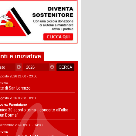
nti e iniziative
Agosto 2026 21:00 - 23:00
mona
tte di San Lorenzo
Agosto 2026 06:38 - 09:00
co ex Parmigiano
ica 30 agosto torna il concerto all’alba
un Dorma”
Settembre 2026 09:00 - 14:00
mona