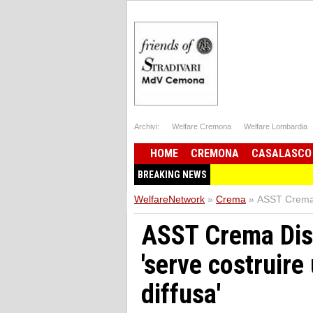
Archivi:
Welfare Cremona
Welfare Lombardia
HOME
CREMONA
CASALASCO
BREAKING NEWS
WelfareNetwork
»
Crema
»
ASST Crema D
ASST Crema Dist
'serve costruir
diffusa'