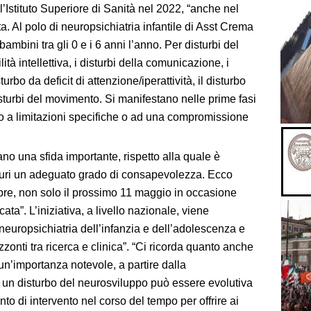
ll’Istituto Superiore di Sanità nel 2022, “anche nel
 Al polo di neuropsichiatria infantile di Asst Crema
bambini tra gli 0 e i 6 anni l’anno. Per disturbi del
tà intellettiva, i disturbi della comunicazione, i
sturbo da deficit di attenzione/iperattività, il disturbo
sturbi del movimento. Si manifestano nelle prime fasi
o a limitazioni specifiche o ad una compromissione
ano una sfida importante, rispetto alla quale è
aturi un adeguato grado di consapevolezza. Ecco
pre, non solo il prossimo 11 maggio in occasione
ata”. L’iniziativa, a livello nazionale, viene
neuropsichiatria dell’infanzia e dell’adolescenza e
zzonti tra ricerca e clinica”. “Ci ricorda quanto anche
 un’importanza notevole, a partire dalla
 un disturbo del neurosviluppo può essere evolutiva
o di intervento nel corso del tempo per offrire ai