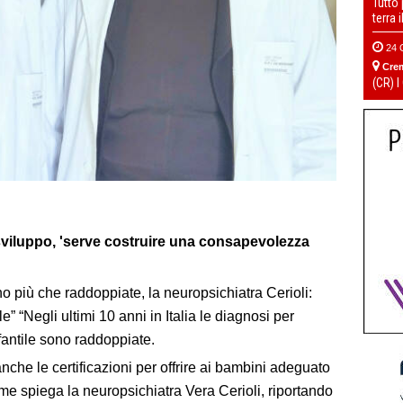
Tutto
terra 
24 
Cre
(CR) I
viluppo, 'serve costruire una consapevolezza
no più che raddoppiate, la neuropsichiatra Cerioli:
” “Negli ultimi 10 anni in Italia le diagnosi per
nfantile sono raddoppiate.
che le certificazioni per offrire ai bambini adeguato
me spiega la neuropsichiatra Vera Cerioli, riportando