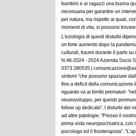
bambini e ai ragazzi una buona qua
necessaria per garantire un interve
per natura, ma rispetto ai quali, con
momenti di vita, si possono trovare
L’eziologia di questi disturbi dipend
un forte aumento dopo la pandemia.
culturali, traumi durante il parto
N.46-2024 - 2024 Azienda Socio Sa
0373 280535 | comunicazione@asst-
sintomi “che possono spaziare dalle
fino a deficit della comunicazione è
riguardo va ai bimbi prematuri: “ne
neurosviluppo, per questo promuovi
follow up dedicato”. I disturbi del 
ad altre patologie. “Presso il nostr
prima vista neuropsichiatrica, con l
psicologo ed il fisioterapista”. “L