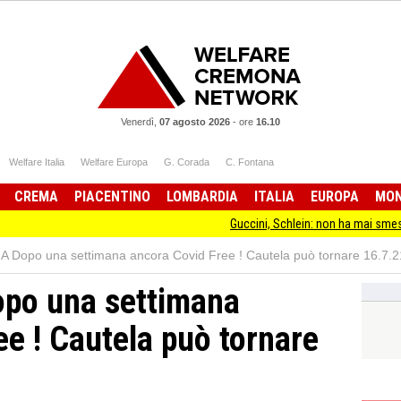
Venerdì,
07 agosto 2026
-
ore
16.10
Welfare Italia
Welfare Europa
G. Corada
C. Fontana
CREMA
PIACENTINO
LOMBARDIA
ITALIA
EUROPA
MO
Guccini, Schlein: non ha mai smesso di stare dall
Dopo una settimana ancora Covid Free ! Cautela può tornare 16.7.2
po una settimana
ee ! Cautela può tornare