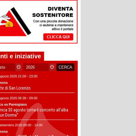
nti e iniziative
Agosto 2026 21:00 - 23:00
mona
tte di San Lorenzo
Agosto 2026 06:38 - 09:00
co ex Parmigiano
ica 30 agosto torna il concerto all’alba
un Dorma”
Settembre 2026 09:00 - 14:00
mona