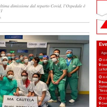
ultima dimissione dal reparto Covid, l’Ospedale è
21
e
Eve
10 
Cre
La No
30 
Bos
Domen
“Ness
20 
Cre