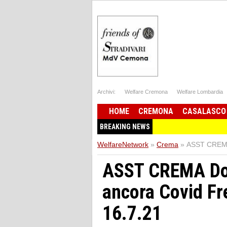
Archivi:
Welfare Cremona
Welfare Lombardia
HOME
CREMONA
CASALASCO
BREAKING NEWS
WelfareNetwork
»
Crema
»
ASST CREMA 
ASST CREMA Do
ancora Covid Fr
16.7.21