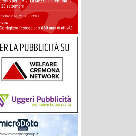
 pronto per “LMC - La Mezza di Cremona” si
il 20 settembre
Ottobre 2026 21:00 - 23:00
mona
 Cordigliera festeggiano il 50 anni di attività