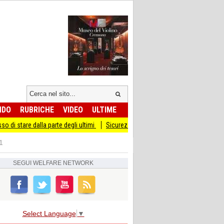
NDO
RUBRICHE
VIDEO
ULTIME
a parte degli ultimi
Sicurezza I Giovani Democratici ribattono ai Giovani di Frate
1
SEGUI
WELFARE NETWORK
Select Language
▼