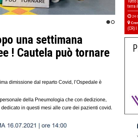
Tutto
terra 
24 
Cre
1
2
(CR) I
po una settimana
ee ! Cautela può tornare
tima dimissione dal reparto Covid, l’Ospedale è
l personale della Pneumologia che con dedizione,
 dedicato in questi mesi alle cure dei pazienti covid.