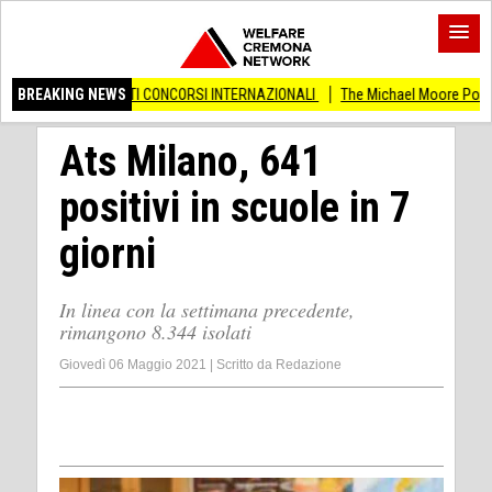
RTI CONCORSI INTERNAZIONALI
BREAKING NEWS
The Michael Moore Podcast Please Vote in 
Ats Milano, 641
positivi in scuole in 7
giorni
In linea con la settimana precedente,
rimangono 8.344 isolati
Giovedì 06 Maggio 2021
|
Scritto da
Redazione