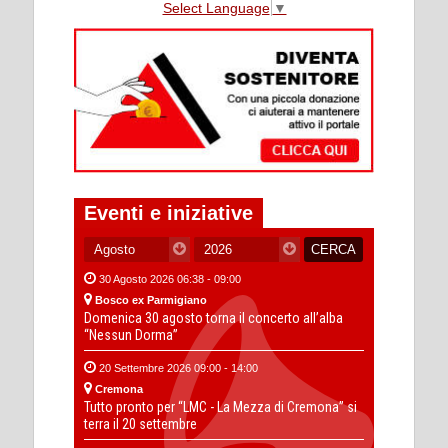
Select Language
▼
Eventi e iniziative
30 Agosto 2026 06:38 - 09:00
Bosco ex Parmigiano
Domenica 30 agosto torna il concerto all’alba
“Nessun Dorma”
20 Settembre 2026 09:00 - 14:00
Cremona
Tutto pronto per “LMC - La Mezza di Cremona” si
terra il 20 settembre