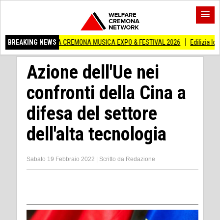
RA A CREMONA MUSICA EXPO & FESTIVAL 2026
BREAKING NEWS
Edilizia lombarda, CNA: Con
Azione dell'Ue nei
confronti della Cina a
difesa del settore
dell'alta tecnologia
Sabato 19 Febbraio 2022
|
Scritto da
Redazione