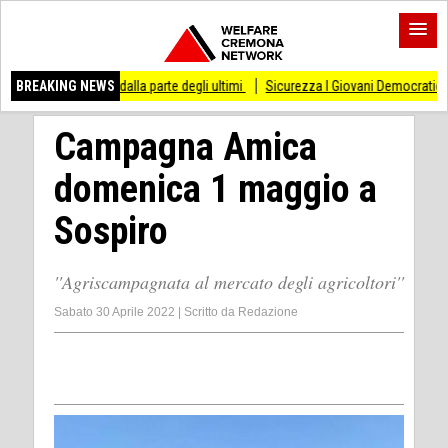
 dalla parte degli ultimi
BREAKING NEWS
Sicurezza I Giovani Democratici ribattono ai Giovani di
Campagna Amica
domenica 1 maggio a
Sospiro
''Agriscampagnata al mercato degli agricoltori''
Sabato 30 Aprile 2022
|
Scritto da
Redazione