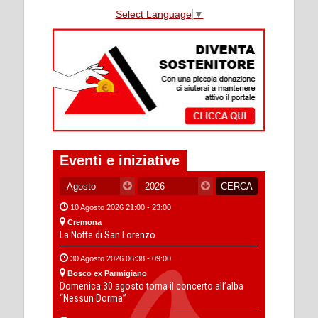
Select Language
▼
Eventi e iniziative
10 Agosto 2026 21:00 - 23:00
Cremona
La Notte di San Lorenzo
30 Agosto 2026 06:38 - 09:00
Bosco ex Parmigiano
Domenica 30 agosto torna il concerto all’alba
“Nessun Dorma”