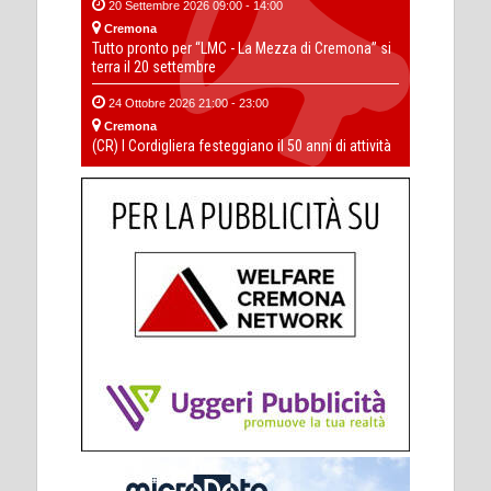
20 Settembre 2026 09:00 - 14:00
Cremona
Tutto pronto per “LMC - La Mezza di Cremona” si
terra il 20 settembre
24 Ottobre 2026 21:00 - 23:00
Cremona
(CR) I Cordigliera festeggiano il 50 anni di attività