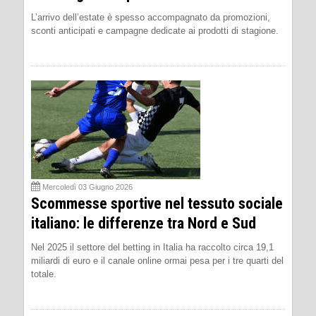
L’arrivo dell’estate è spesso accompagnato da promozioni,
sconti anticipati e campagne dedicate ai prodotti di stagione.
Mercoledì 03 Giugno 2026
Scommesse sportive nel tessuto sociale
italiano: le differenze tra Nord e Sud
Nel 2025 il settore del betting in Italia ha raccolto circa 19,1
miliardi di euro e il canale online ormai pesa per i tre quarti del
totale.