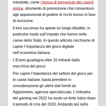
introdotte, come
i bonus di benvenuto dei casinò
online
, strumento di promozione che consentono
agli appassionati di godere di ricchi bonus in fase
di iscrizione.
Il loro successo ha aperto un lungo dibattito, in
particolar modo sull’impatto che hanno nelle
casse dello Stato. In questo articolo cerchiamo di
capire l’importanza del gioco digitale
nell’economia italiana.
L’Erario guadagna oltre 10 miliardi dalla
macchina del gioco
Per capire l’importanza del settore del gioco per
le casse italiane, basta prendere in
considerazione gli ultimi dati forniti da
Agipronews, agenzia specializzata. L’industria
del gaming nel 2022 ha avuto un forte rialzo dopo
il periodo di crisi del 2020. Andando più nello