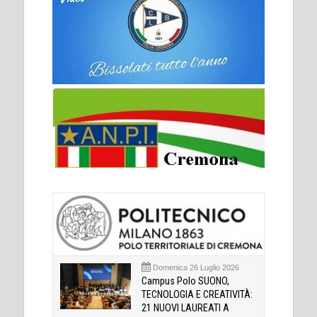
Domenica 26 Luglio 2026
Campus Polo SUONO,
TECNOLOGIA E CREATIVITÀ:
21 NUOVI LAUREATI A