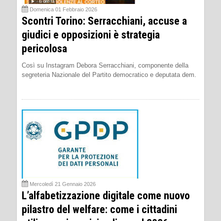
Domenica 01 Febbraio 2026
Scontri Torino: Serracchiani, accuse a
giudici e opposizioni è strategia
pericolosa
Così su Instagram Debora Serracchiani, componente della
segreteria Nazionale del Partito democratico e deputata dem.
Mercoledì 21 Gennaio 2026
L’alfabetizzazione digitale come nuovo
pilastro del welfare: come i cittadini