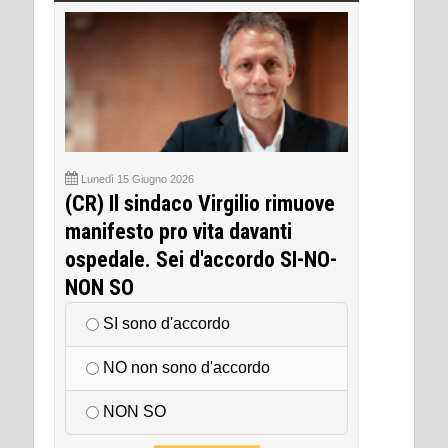
Lunedì 15 Giugno 2026
(CR) Il sindaco Virgilio rimuove
manifesto pro vita davanti
ospedale. Sei d'accordo SI-NO-
NON SO
SI sono d'accordo
NO non sono d'accordo
NON SO