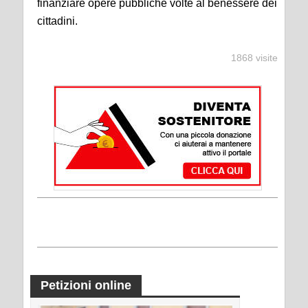
finanziare opere pubbliche volte al benessere dei
cittadini.
1868 visite
Petizioni online