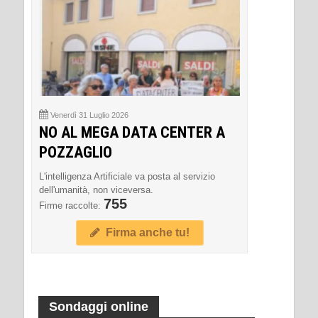
Venerdì 31 Luglio 2026
NO AL MEGA DATA CENTER A
POZZAGLIO
L'intelligenza Artificiale va posta al servizio
dell'umanità, non viceversa.
755
Firme raccolte:
Firma anche tu!
Sondaggi online