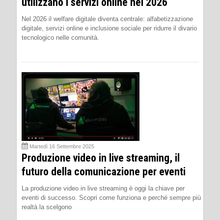
utilizzano i servizi online nel 2026
Nel 2026 il welfare digitale diventa centrale: alfabetizzazione
digitale, servizi online e inclusione sociale per ridurre il divario
tecnologico nelle comunità.
Martedì 16 Settembre 2025
Produzione video in live streaming, il
futuro della comunicazione per eventi
La produzione video in live streaming è oggi la chiave per
eventi di successo. Scopri come funziona e perché sempre più
realtà la scelgono