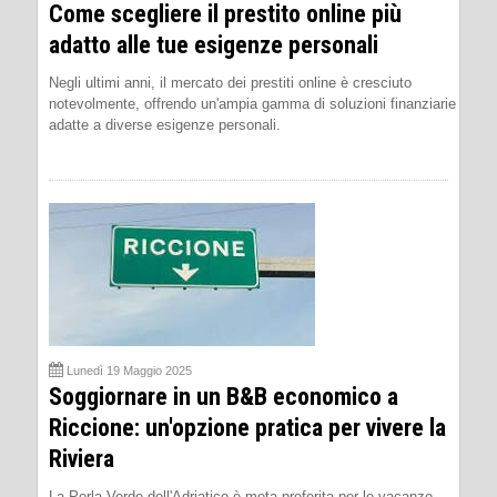
Come scegliere il prestito online più
adatto alle tue esigenze personali
Negli ultimi anni, il mercato dei prestiti online è cresciuto
notevolmente, offrendo un'ampia gamma di soluzioni finanziarie
adatte a diverse esigenze personali.
Lunedì 19 Maggio 2025
Soggiornare in un B&B economico a
Riccione: un'opzione pratica per vivere la
Riviera
La Perla Verde dell'Adriatico è meta preferita per le vacanze,