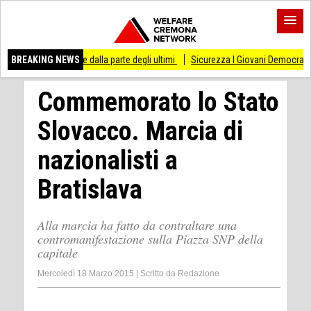
re dalla parte degli ultimi
BREAKING NEWS
Sicurezza I Giovani Democratici ribattono ai Giovani 
Commemorato lo Stato
Slovacco. Marcia di
nazionalisti a
Bratislava
Alla marcia ha fatto da contraltare una
contromanifestazione sulla Piazza SNP della
capitale
Mercoledì 18 Marzo 2015
|
Scritto da
Redazione