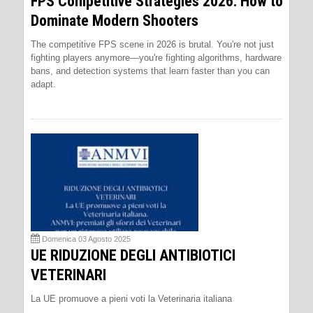
FPS Competitive Strategies 2026: How to
Dominate Modern Shooters
The competitive FPS scene in 2026 is brutal. You're not just
fighting players anymore—you're fighting algorithms, hardware
bans, and detection systems that learn faster than you can
adapt.
Domenica 03 Agosto 2025
UE RIDUZIONE DEGLI ANTIBIOTICI
VETERINARI
La UE promuove a pieni voti la Veterinaria italiana