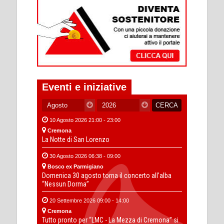
Eventi e iniziative
10 Agosto 2026 21:00 - 23:00
Cremona
La Notte di San Lorenzo
30 Agosto 2026 06:38 - 09:00
Bosco ex Parmigiano
Domenica 30 agosto torna il concerto all’alba
“Nessun Dorma”
20 Settembre 2026 09:00 - 14:00
Cremona
Tutto pronto per “LMC - La Mezza di Cremona” si