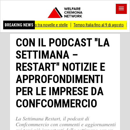
ino tra novelle e stelle
BREAKING NEWS
Tempo Italia fino al 9 di agosto
(Mi) PIANO STR
CON IL PODCAST ''LA
SETTIMANA –
RESTART'' NOTIZIE E
APPROFONDIMENTI
PER LE IMPRESE DA
CONFCOMMERCIO
La Settimana Restart, il podcast di
Confcommercio con commenti e aggiornamenti