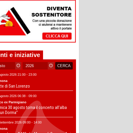
nti e iniziative
Agosto 2026 21:00 - 23:00
mona
tte di San Lorenzo
Agosto 2026 06:38 - 09:00
co ex Parmigiano
ica 30 agosto torna il concerto all’alba
un Dorma”
Settembre 2026 09:00 - 14:00
mona