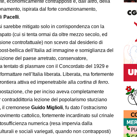
nte, economicamente contrapposti e, dall’altro, della
onamento, ispirata dal forte condizionamento,
di
Pacelli
.
i sarebbe mitigato solo in corrispondenza con la
papato (cui si tenta ormai da oltre mezzo secolo, ed
nsione controfattuale) non scevro dal desiderio di
ost-bellica dell’Italia ad immagine e somiglianza del
zione del paese arretrato, conservatore,
a tentato di plasmare con il Concordato del 1929 e
ormattare nell’Italia liberata. Liberata, ma fortemente
 frontiera attiva ed impenetrabile alla
cortina di ferro
.
a impostazione, che per inciso aveva completamente
 contraddittoria lezione del popolarismo sturziano
i, il cremonese
Guido Miglioli
, fu dato l’ostracismo
ovimento cattolico, fortemente incardinato sul crinale
utosufficienza numerica (resa impervia dalla
lturali e sociali variegati, quando non contrapposti)