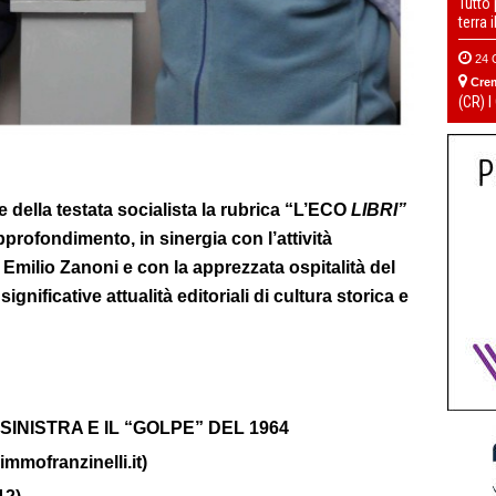
Tutto
terra 
24 
Cre
(CR) I
della testata socialista la rubrica “L’ECO
LIBRI”
pprofondimento, in sinergia con l’attività
Emilio Zanoni e con la apprezzata ospitalità del
ignificative attualità editoriali di cultura storica e
-SINISTRA E IL “GOLPE” DEL 1964
mmofranzinelli.it)