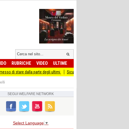
NDO
RUBRICHE
VIDEO
ULTIME
re dalla parte degli ultimi
Sicurezza I Giovani Democratici ribattono ai Giovani 
lli
SEGUI
WELFARE NETWORK
Select Language
▼