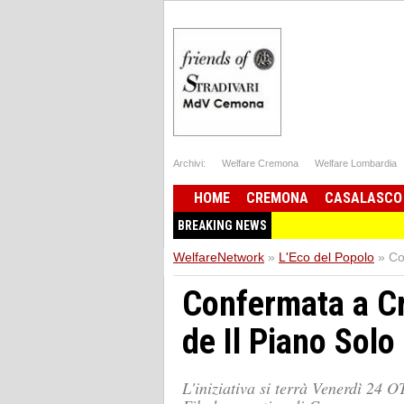
Archivi:
Welfare Cremona
Welfare Lombardia
HOME
CREMONA
CASALASCO
BREAKING NEWS
WelfareNetwork
»
L'Eco del Popolo
»
Co
Confermata a C
de Il Piano Solo
L'iniziativa si terrà Venerdì 24