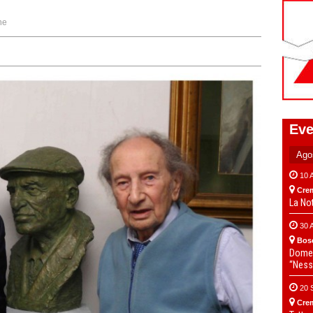
ne
Eve
10 
Cre
La No
30 
Bos
Domen
“Ness
20 
Cre