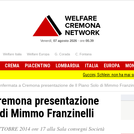
Venerdì,
07 agosto 2026
-
ore
00.39
Welfare Italia
Welfare Europa
G. Corada
C. Fontana
CREMA
PIACENTINO
LOMBARDIA
ITALIA
EUROPA
MO
Guccini, Schlein: non ha mai smesso di sta
nfermata a Cremona presentazione de Il Piano Solo di Mimmo Franzine
remona presentazione
 di Mimmo Franzinelli
 OTTOBRE 2014 ore 17 alla Sala convegni Società