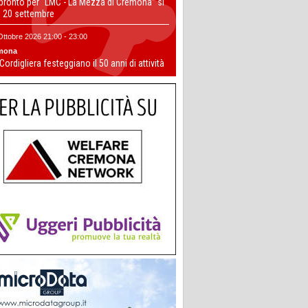
 pronto per “LMC - La Mezza di Cremona” si
il 20 settembre
Ottobre 2026 21:00 - 23:00
mona
 Cordigliera festeggiano il 50 anni di attività