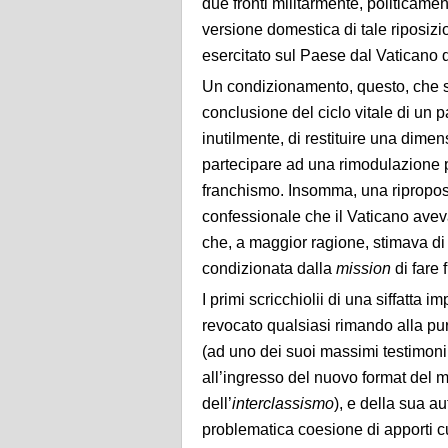
due fronti militarmente, politicame
versione domestica di tale riposizi
esercitato sul Paese dal Vaticano 
Un condizionamento, questo, che s
conclusione del ciclo vitale di un 
inutilmente, di restituire una dime
partecipare ad una rimodulazione p
franchismo. Insomma, una riproposi
confessionale che il Vaticano avev
che, a maggior ragione, stimava di f
condizionata dalla
mission
di fare
I primi scricchiolii di una siffatt
revocato qualsiasi rimando alla pur
(ad uno dei suoi massimi testimon
all’ingresso del nuovo format del m
dell’
interclassismo
), e della sua a
problematica coesione di apporti cu