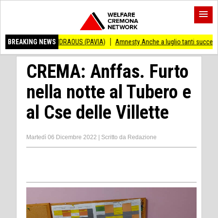
 VINCENZO ANDRAOUS (PAVIA)
BREAKING NEWS
Amnesty Anche a luglio tanti successi ed ing
CREMA: Anffas. Furto
nella notte al Tubero e
al Cse delle Villette
Martedì 06 Dicembre 2022
|
Scritto da
Redazione