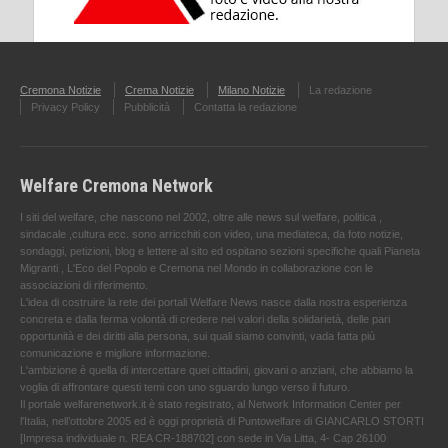
Cremona Notizie
Crema Notizie
Milano Notizie
La redazione
Privacy Policy
Pubblicità
Contatta la redazione
Welfare Cremona Network
I siti del welfare, che nascono nel 2002, oltre alle news sul welfare, politica ,
sindacale ,cultura ecc. sono arricchiti con video, una mediateca, da foto notizie,
sondaggi, petizioni, blog e lettere al sito ed ospitano sezioni specifiche quali Pianeta
Migranti , L'Eco del Popolo e Cremona nel Mondo in collaborazione con le
associazioni di riferimento.
L'idea di costruire la rete dei portali Welfare News nasce dalla nostra esperienza
concreta e dalla ferma volontà di credere nei valori della solidarietà, delle pari
opportunità e dei diritti alla persona, sui quali siamo convinti, vada fatta più
comunicazione e migliore informazione.
L'ambizione è quella di intercettare quei cittadini, giovani o anziani, che abbiamo la
voglia di affrontare questi temi con uno sguardo lungo verso il futuro.
Il portale welfarenetwork.it è stato registrato, al Network Information Center per
l'Italia, nell’ottobre 2005 ed è oggi proprietà di Puntowelfare di GIANCARLO STORTI
[Impresa individuale n. REA CR-188702] con sede in Via Litta, 4- Cap 26100