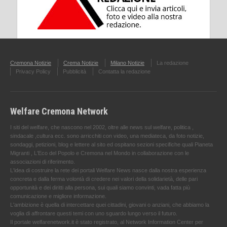
Cremona Notizie
Crema Notizie
Milano Notizie
La redazione
Privacy Policy
Pubblicità
Contatta la redazione
Welfare Cremona Network
I siti del welfare, che nascono nel 2002, oltre alle news sul welfare, politica ,
sindacale ,cultura ecc. sono arricchiti con video, una mediateca, da foto notizie,
sondaggi, petizioni, blog e lettere al sito ed ospitano sezioni specifiche quali Pianeta
Migranti , L'Eco del Popolo e Cremona nel Mondo in collaborazione con le
associazioni di riferimento.
L'idea di costruire la rete dei portali Welfare News nasce dalla nostra esperienza
concreta e dalla ferma volontà di credere nei valori della solidarietà, delle pari
opportunità e dei diritti alla persona, sui quali siamo convinti, vada fatta più
comunicazione e migliore informazione.
L'ambizione è quella di intercettare quei cittadini, giovani o anziani, che abbiamo la
voglia di affrontare questi temi con uno sguardo lungo verso il futuro.
Il portale welfarenetwork.it è stato registrato, al Network Information Center per