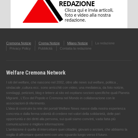
Cremona Notizie
Crema Notizie
Milano Notizie
La redazione
Privacy Policy
Pubblicità
Contatta la redazione
Welfare Cremona Network
I siti del welfare, che nascono nel 2002, oltre alle news sul welfare, politica ,
sindacale ,cultura ecc. sono arricchiti con video, una mediateca, da foto notizie,
sondaggi, petizioni, blog e lettere al sito ed ospitano sezioni specifiche quali Pianeta
Migranti , L'Eco del Popolo e Cremona nel Mondo in collaborazione con le
associazioni di riferimento.
L'idea di costruire la rete dei portali Welfare News nasce dalla nostra esperienza
concreta e dalla ferma volontà di credere nei valori della solidarietà, delle pari
opportunità e dei diritti alla persona, sui quali siamo convinti, vada fatta più
comunicazione e migliore informazione.
L'ambizione è quella di intercettare quei cittadini, giovani o anziani, che abbiamo la
voglia di affrontare questi temi con uno sguardo lungo verso il futuro.