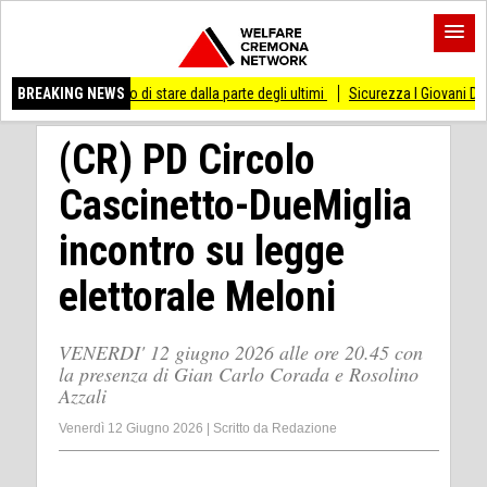
messo di stare dalla parte degli ultimi
BREAKING NEWS
Sicurezza I Giovani Democratici ribatton
(CR) PD Circolo
Cascinetto-DueMiglia
incontro su legge
elettorale Meloni
VENERDI' 12 giugno 2026 alle ore 20.45 con
la presenza di Gian Carlo Corada e Rosolino
Azzali
Venerdì 12 Giugno 2026
|
Scritto da
Redazione