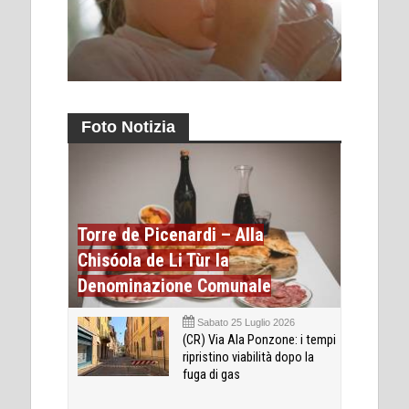
Foto Notizia
Torre de Picenardi – Alla
Chisóola de Li Tùr la
Denominazione Comunale
Sabato 25 Luglio 2026
(CR) Via Ala Ponzone: i tempi
ripristino viabilità dopo la
fuga di gas