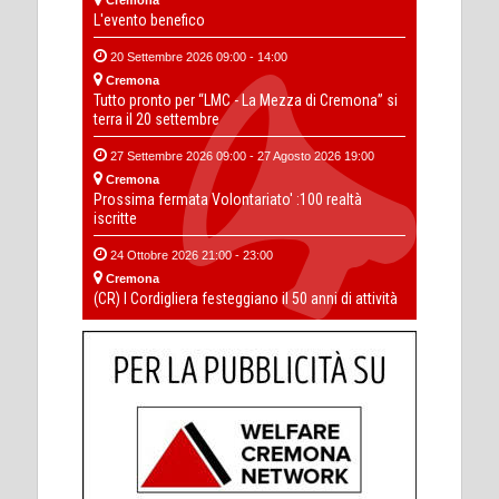
L'evento benefico
20 Settembre 2026 09:00 - 14:00
Cremona
Tutto pronto per “LMC - La Mezza di Cremona” si
terra il 20 settembre
27 Settembre 2026 09:00 - 27 Agosto 2026 19:00
Cremona
Prossima fermata Volontariato' :100 realtà
iscritte
24 Ottobre 2026 21:00 - 23:00
Cremona
(CR) I Cordigliera festeggiano il 50 anni di attività