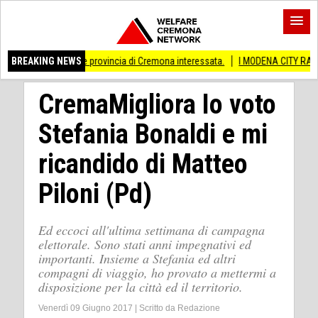
ti Anche provincia di Cremona interessata.
BREAKING NEWS
I MODENA CITY RAMBLERS ARRIV
CremaMigliora Io voto
Stefania Bonaldi e mi
ricandido di Matteo
Piloni (Pd)
Ed eccoci all'ultima settimana di campagna
elettorale. Sono stati anni impegnativi ed
importanti. Insieme a Stefania ed altri
compagni di viaggio, ho provato a mettermi a
disposizione per la città ed il territorio.
Venerdì 09 Giugno 2017
|
Scritto da
Redazione