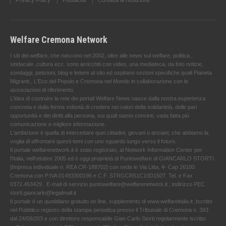
Privacy Policy
Pubblicità
Contatta la redazione
Welfare Cremona Network
I siti del welfare, che nascono nel 2002, oltre alle news sul welfare, politica ,
sindacale ,cultura ecc. sono arricchiti con video, una mediateca, da foto notizie,
sondaggi, petizioni, blog e lettere al sito ed ospitano sezioni specifiche quali Pianeta
Migranti , L'Eco del Popolo e Cremona nel Mondo in collaborazione con le
associazioni di riferimento.
L'idea di costruire la rete dei portali Welfare News nasce dalla nostra esperienza
concreta e dalla ferma volontà di credere nei valori della solidarietà, delle pari
opportunità e dei diritti alla persona, sui quali siamo convinti, vada fatta più
comunicazione e migliore informazione.
L'ambizione è quella di intercettare quei cittadini, giovani o anziani, che abbiamo la
voglia di affrontare questi temi con uno sguardo lungo verso il futuro.
Il portale welfarenetwork.it è stato registrato, al Network Information Center per
l'Italia, nell’ottobre 2005 ed è oggi proprietà di Puntowelfare di GIANCARLO STORTI
[Impresa individuale n. REA CR-188702] con sede in Via Litta, 4- Cap 26100
Cremona con P.IVA 01493300196 e C.F. STRGCR51C10D150T. Tel. e Fax
0372.453429 . E-mail di servizio puntowelfare@welfarenetwork.it ; indirizzo PEC
storti.giancarlo@legalmail.it
Il portale è un quotidiano gratuito on line, supplemento di www.welfareitalia.it ,Iscritto
nel Pubblico registro della stampa periodica presso il Tribunale di Cremona n. 393
dal 24/09/203 e con direttore responsabile Gian Carlo Storti regolarmente iscritto