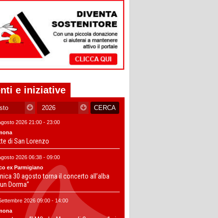
nti e iniziative
Agosto 2026 21:00 - 23:00
mona
tte di San Lorenzo
Agosto 2026 06:38 - 09:00
co ex Parmigiano
ica 30 agosto torna il concerto all’alba
un Dorma”
Settembre 2026 09:00 - 14:00
mona