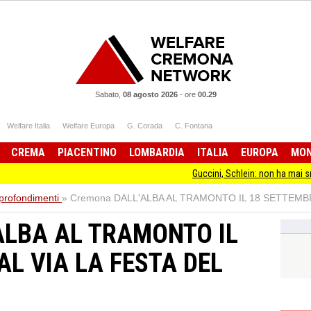
Sabato,
08 agosto 2026
-
ore
00.29
Welfare Italia
Welfare Europa
G. Corada
C. Fontana
CREMA
PIACENTINO
LOMBARDIA
ITALIA
EUROPA
MO
Guccini, Schlein: non ha mai smesso di sta
profondimenti
»
Cremona DALL'ALBA AL TRAMONTO IL 18 SETTEMBR
ALBA AL TRAMONTO IL
AL VIA LA FESTA DEL