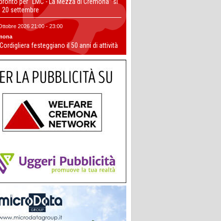
 pronto per “LMC - La Mezza di Cremona” si
il 20 settembre
Ottobre 2026 21:00 - 23:00
mona
 Cordigliera festeggiano il 50 anni di attività