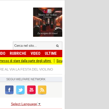
NDO
RUBRICHE
VIDEO
ULTIME
re dalla parte degli ultimi
Sicurezza I Giovani Democratici ribattono ai Giovani 
E AL VIA LA FESTA DEL VIOLINO
SEGUI
WELFARE NETWORK
Select Language
▼