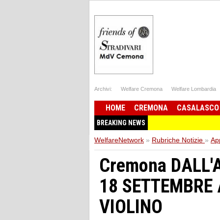
Archivi:
Welfare Cremona
Welfare Lombardia
HOME
CREMONA
CASALASCO
BREAKING NEWS
WelfareNetwork
»
Rubriche Notizie
»
Ap
Cremona DALL'
18 SETTEMBRE 
VIOLINO