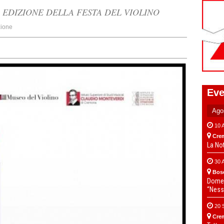
 EDIZIONE DELLA FESTA DEL VIOLINO
ione
Eve
10 
Cre
La No
30 
Bos
Domen
“Ness
20 
Cre