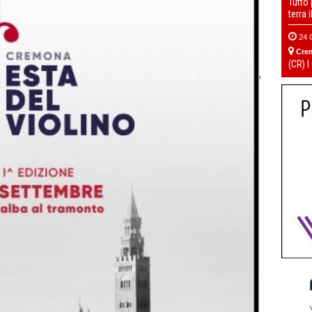
Tutto
terra 
24 
Cre
(CR) I