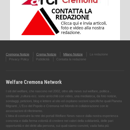
Cremona Notizie
Crema Notizie
Milano Notizie
La redazione
Privacy Policy
Pubblicità
Contatta la redazione
Welfare Cremona Network
I siti del welfare, che nascono nel 2002, oltre alle news sul welfare, politica ,
sindacale ,cultura ecc. sono arricchiti con video, una mediateca, da foto notizie,
sondaggi, petizioni, blog e lettere al sito ed ospitano sezioni specifiche quali Pianeta
Migranti , L'Eco del Popolo e Cremona nel Mondo in collaborazione con le
associazioni di riferimento.
L'idea di costruire la rete dei portali Welfare News nasce dalla nostra esperienza
concreta e dalla ferma volontà di credere nei valori della solidarietà, delle pari
opportunità e dei diritti alla persona, sui quali siamo convinti, vada fatta più