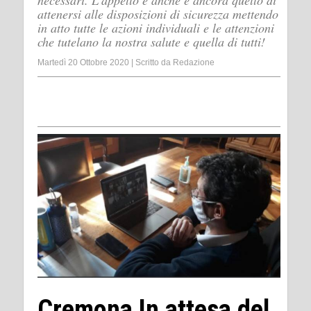
necessari. L’appello è anche e ancora quello di
attenersi alle disposizioni di sicurezza mettendo
in atto tutte le azioni individuali e le attenzioni
che tutelano la nostra salute e quella di tutti!
Martedì 20 Ottobre 2020
|
Scritto da
Redazione
Cremona In attesa del