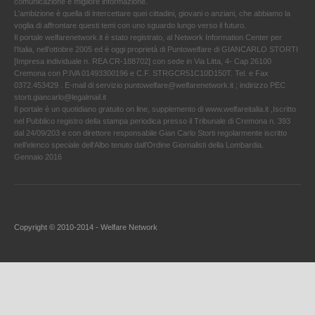
comunicazione e migliore informazione.
L'ambizione è quella di intercettare quei cittadini, giovani o anziani, che abbiamo la
voglia di affrontare questi temi con uno sguardo lungo verso il futuro.
Il portale welfarenetwork.it è stato registrato, al Network Information Center per
l'Italia, nell’ottobre 2005 ed è oggi proprietà di Puntowelfare di GIANCARLO STORTI
[Impresa individuale n. REA CR-188702] con sede in Via Litta, 4- Cap 26100
Cremona con P.IVA 01493300196 e C.F. STRGCR51C10D150T. Tel. e Fax
0372.453429 . E-mail di servizio puntowelfare@welfarenetwork.it ; indirizzo PEC
storti.giancarlo@legalmail.it
Il portale è un quotidiano gratuito on line, supplemento di www.welfareitalia.it ,Iscritto
nel Pubblico registro della stampa periodica presso il Tribunale di Cremona n. 393
dal 24/09/203 e con direttore responsabile Gian Carlo Storti regolarmente iscritto
nell’elenco speciale dell’Albo tenuto dall’Ordine Giornalisti della Lombardia.
Gennaio 2016
Copyright © 2010-2014 - Welfare Network