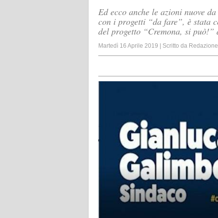
Ed ecco anche le azioni nuove da
con i progetti “da fare”, è stata
del progetto “Cremona, si può!” 
Martedì 16 Aprile 2019
|
Scritto da
Redazione