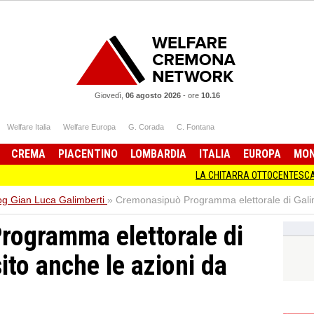
Giovedì,
06 agosto 2026
-
ore
10.16
Welfare Italia
Welfare Europa
G. Corada
C. Fontana
CREMA
PIACENTINO
LOMBARDIA
ITALIA
EUROPA
MO
LA CHITARRA OTTOCENTESCA IN MOSTRA A
og Gian Luca Galimberti
»
Cremonasipuò Programma elettorale di Galimbe
rogramma elettorale di
sito anche le azioni da