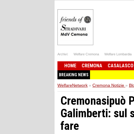
Archivi:
Welfare Cremona
Welfare Lombardia
HOME
CREMONA
CASALASCO
BREAKING NEWS
WelfareNetwork
»
Cremona Notizie
»
Bl
Cremonasipuò P
Galimberti: sul 
fare