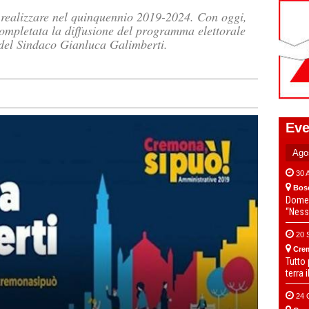
 realizzare nel quinquennio 2019-2024. Con oggi,
 completata la diffusione del programma elettorale
del Sindaco Gianluca Galimberti.
Eve
30 
Bos
Domen
“Ness
20 
Cre
Tutto
terra 
24 