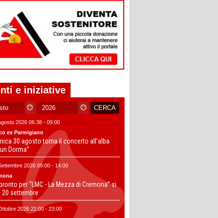
nti e iniziative
Agosto 2026 06:38 - 09:00
co ex Parmigiano
ica 30 agosto torna il concerto all’alba
un Dorma”
Settembre 2026 09:00 - 14:00
mona
 pronto per “LMC - La Mezza di Cremona” si
il 20 settembre
Ottobre 2026 21:00 - 23:00